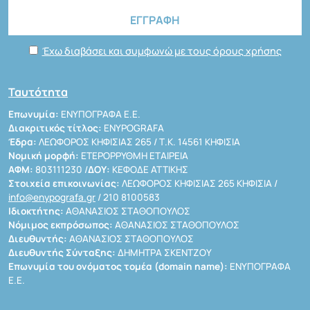
Έχω διαβάσει και συμφωνώ με τους όρους χρήσης
Ταυτότητα
Επωνυμία:
ΕΝΥΠΟΓΡΑΦΑ Ε.Ε.
Διακριτικός τίτλος:
ENYPOGRAFA
Έδρα:
ΛΕΩΦΟΡΟΣ ΚΗΦΙΣΙΑΣ 265 / Τ.Κ. 14561 ΚΗΦΙΣΙΑ
Νομική μορφή:
ΕΤΕΡΟΡΡΥΘΜΗ ΕΤΑΙΡΕΙΑ
ΑΦΜ:
803111230 /
ΔΟΥ:
ΚΕΦΟΔΕ ΑΤΤΙΚΗΣ
Στοιχεία επικοινωνίας:
ΛΕΩΦΟΡΟΣ ΚΗΦΙΣΙΑΣ 265 ΚΗΦΙΣΙΑ /
info@enypografa.gr
/ 210 8100583
Ιδιοκτήτης:
ΑΘΑΝΑΣΙΟΣ ΣΤΑΘΟΠΟΥΛΟΣ
Νόμιμος εκπρόσωπος:
ΑΘΑΝΑΣΙΟΣ ΣΤΑΘΟΠΟΥΛΟΣ
Διευθυντής:
ΑΘΑΝΑΣΙΟΣ ΣΤΑΘΟΠΟΥΛΟΣ
Διευθυντής Σύνταξης:
ΔΗΜΗΤΡΑ ΣΚΕΝΤΖΟΥ
Επωνυμία του ονόματος τομέα (domain name):
ΕΝΥΠΟΓΡΑΦΑ
Ε.Ε.