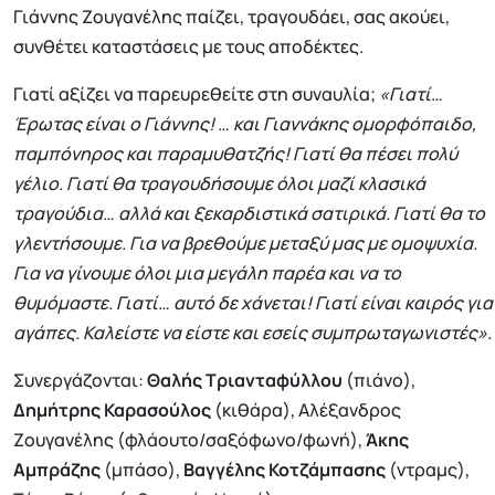
Γιάννης Ζουγανέλης παίζει, τραγουδάει, σας ακούει,
συνθέτει καταστάσεις με τους αποδέκτες.
Γιατί αξίζει να παρευρεθείτε στη συναυλία;
«Γιατί…
Έρωτας είναι ο Γιάννης! … και Γιαννάκης ομορφόπαιδο,
παμπόνηρος και παραμυθατζής! Γιατί θα πέσει πολύ
γέλιο. Γιατί θα τραγουδήσουμε όλοι μαζί κλασικά
τραγούδια… αλλά και ξεκαρδιστικά σατιρικά. Γιατί θα το
γλεντήσουμε. Για να βρεθούμε μεταξύ μας με ομοψυχία.
Για να γίνουμε όλοι μια μεγάλη παρέα και να το
θυμόμαστε. Γιατί… αυτό δε χάνεται! Γιατί είναι καιρός για
αγάπες. Καλείστε να είστε και εσείς συμπρωταγωνιστές».
Συνεργάζονται:
Θαλής Τριανταφύλλου
(πιάνο),
Δημήτρης Καρασούλος
(κιθάρα), Αλέξανδρος
Ζουγανέλης (φλάουτο/σαξόφωνο/φωνή),
Άκης
Αμπράζης
(μπάσο),
Βαγγέλης Κοτζάμπασης
(ντραμς),