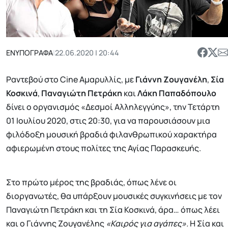
ΕΝΥΠΟΓΡΑΦΑ
|
22.06.2020 | 20:44
Ραντεβού στο Cine Αμαρυλλίς, με
Γιάννη Ζουγανέλη
,
Σία
Κοσκινά
,
Παναγιώτη Πετράκη
και
Λάκη Παπαδόπουλο
δίνει ο οργανισμός «Δεσμοί Αλληλεγγύης», την Τετάρτη
01 Ιουλίου 2020, στις 20:30, για να παρουσιάσουν μια
φιλόδοξη μουσική βραδιά φιλανθρωπικού χαρακτήρα
αφιερωμένη στους πολίτες της Αγίας Παρασκευής.
Στο πρώτο μέρος της βραδιάς, όπως λένε οι
διοργανωτές, θα υπάρξουν μουσικές συγκινήσεις με τον
Παναγιώτη Πετράκη και τη Σία Κοσκινά, άρα… όπως λέει
και ο Γιάννης Ζουγανέλης
«Καιρός για αγάπες».
Η Σία και