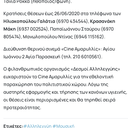
Τάνια Ρόκκα (ηθοποιός/φωνή).
Κρατήσεις θέσεων έως 26/06/2020 στα τηλέφωνα των
Ηλιακοπούλου Γαλάτια
(6970 434544),
Κρασανάκη
Μάκη
(6937 002524), Παπαϊωάννου Σταύρου (6970
805474), Μανωλοπούλου Ντίνας (6946 115162).
Διεύθυνση θερινού σινεμά «Cine Αμαρυλλίς»: Αγίου
Ιωάννου 2 Αγία Παρασκευή (τηλ. 210 6010561).
Ο φιλανθρωπικός οργανισμός «Δεσμοί Αλληλεγγύης»
ευχαριστούν το Cine Αμαρυλλίς για την εθελοντική
παραχώρηση του πολιτιστικού χώρου. Λόγω της
αυστηρής εφαρμογής και τήρησης των κανόνων υγιεινής,
οι θέσεις είναι περιορισμένες και θα τηρηθεί σειρά
προτεραιότητας.
Ετικέτες:
#Αλληλεγγύη
#Μουσική