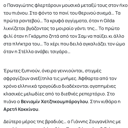
ο Παναγιώτης φλερτάρουν μουσικά μεταξύ τους στον ήχο
του πιάνου. Στο φόντο το πανί του θερινού σινεμά… Τα
πρώτα ραντεβού… Τα κρυφά αγγίγματα, όταν η Gilda
λικνίζεται βγάζοντας το μοιραίο γάντι της… Το πρώτο
φιλί όταν η Γκάρμπο ζητά από τον Σαμ να παίξει κι άλλο
στα πλήκτρα του… Το χέρι που δειλά αγκαλιάζει τον ώμο
όταν η Στέλλα ανάβει τσιγάρο…
Έρωτες ξυπνούν, όνειρα γεννιούνται, στιγμές
σφραγίζουν ανεξίτηλα τις μνήμες. Άφθαρτα από τον
χρόνο ελληνικά τραγούδια διαδέχονται αγαπημένες
κλασικές μελωδίες από το διεθνές ρεπερτόριο. Στο
πιάνο ο
Βενιαμίν Χατζηκουμπάρογλου
. Στην κιθάρα η
Αρετή Κοκκίνου
.
Δεύτερο μέρος της βραδιάς… ο Γιάννης Ζουγανέλης με