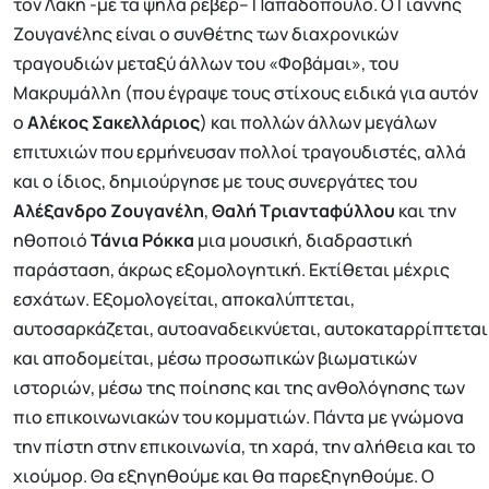
τον Λάκη -με τα ψηλά ρεβέρ– Παπαδόπουλο. Ο Γιάννης
Ζουγανέλης είναι ο συνθέτης των διαχρονικών
τραγουδιών μεταξύ άλλων του «Φοβάμαι», του
Μακρυμάλλη (που έγραψε τους στίχους ειδικά για αυτόν
ο
Αλέκος Σακελλάριος
) και πολλών άλλων μεγάλων
επιτυχιών που ερμήνευσαν πολλοί τραγουδιστές, αλλά
και ο ίδιος, δημιούργησε με τους συνεργάτες του
Αλέξανδρο Ζουγανέλη
,
Θαλή Τριανταφύλλου
και την
ηθοποιό
Τάνια Ρόκκα
μια μουσική, διαδραστική
παράσταση, άκρως εξομολογητική. Εκτίθεται μέχρις
εσχάτων. Εξομολογείται, αποκαλύπτεται,
αυτοσαρκάζεται, αυτοαναδεικνύεται, αυτοκαταρρίπτεται
και αποδομείται, μέσω προσωπικών βιωματικών
ιστοριών, μέσω της ποίησης και της ανθολόγησης των
πιο επικοινωνιακών του κομματιών. Πάντα με γνώμονα
την πίστη στην επικοινωνία, τη χαρά, την αλήθεια και το
χιούμορ. Θα εξηγηθούμε και θα παρεξηγηθούμε. Ο