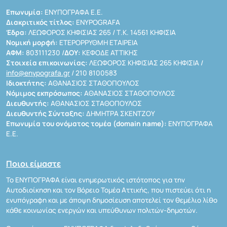
Επωνυμία:
ΕΝΥΠΟΓΡΑΦΑ Ε.Ε.
Διακριτικός τίτλος:
ENYPOGRAFA
Έδρα:
ΛΕΩΦΟΡΟΣ ΚΗΦΙΣΙΑΣ 265 / Τ.Κ. 14561 ΚΗΦΙΣΙΑ
Νομική μορφή:
ΕΤΕΡΟΡΡΥΘΜΗ ΕΤΑΙΡΕΙΑ
ΑΦΜ:
803111230 /
ΔΟΥ:
ΚΕΦΟΔΕ ΑΤΤΙΚΗΣ
Στοιχεία επικοινωνίας:
ΛΕΩΦΟΡΟΣ ΚΗΦΙΣΙΑΣ 265 ΚΗΦΙΣΙΑ /
info@enypografa.gr
/ 210 8100583
Ιδιοκτήτης:
ΑΘΑΝΑΣΙΟΣ ΣΤΑΘΟΠΟΥΛΟΣ
Νόμιμος εκπρόσωπος:
ΑΘΑΝΑΣΙΟΣ ΣΤΑΘΟΠΟΥΛΟΣ
Διευθυντής:
ΑΘΑΝΑΣΙΟΣ ΣΤΑΘΟΠΟΥΛΟΣ
Διευθυντής Σύνταξης:
ΔΗΜΗΤΡΑ ΣΚΕΝΤΖΟΥ
Επωνυμία του ονόματος τομέα (domain name):
ΕΝΥΠΟΓΡΑΦΑ
Ε.Ε.
Ποιοι είμαστε
Το ΕΝΥΠΟΓΡΑΦΑ είναι ενημερωτικός ιστότοπος για την
Αυτοδιοίκηση και τον Βόρειο Τομέα Αττικής, που πιστεύει ότι η
ενυπόγραφη και με άποψη δημοσίευση αποτελεί τον θεμέλιο λίθο
κάθε κοινωνίας ενεργών και υπεύθυνων πολιτών-δημοτών.