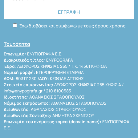
Έχω διαβάσει και συμφωνώ με τους όρους χρήσης
Ταυτότητα
Επωνυμία:
ΕΝΥΠΟΓΡΑΦΑ Ε.Ε.
Διακριτικός τίτλος:
ENYPOGRAFA
Έδρα:
ΛΕΩΦΟΡΟΣ ΚΗΦΙΣΙΑΣ 265 / Τ.Κ. 14561 ΚΗΦΙΣΙΑ
Νομική μορφή:
ΕΤΕΡΟΡΡΥΘΜΗ ΕΤΑΙΡΕΙΑ
ΑΦΜ:
803111230 /
ΔΟΥ:
ΚΕΦΟΔΕ ΑΤΤΙΚΗΣ
Στοιχεία επικοινωνίας:
ΛΕΩΦΟΡΟΣ ΚΗΦΙΣΙΑΣ 265 ΚΗΦΙΣΙΑ /
info@enypografa.gr
/ 210 8100583
Ιδιοκτήτης:
ΑΘΑΝΑΣΙΟΣ ΣΤΑΘΟΠΟΥΛΟΣ
Νόμιμος εκπρόσωπος:
ΑΘΑΝΑΣΙΟΣ ΣΤΑΘΟΠΟΥΛΟΣ
Διευθυντής:
ΑΘΑΝΑΣΙΟΣ ΣΤΑΘΟΠΟΥΛΟΣ
Διευθυντής Σύνταξης:
ΔΗΜΗΤΡΑ ΣΚΕΝΤΖΟΥ
Επωνυμία του ονόματος τομέα (domain name):
ΕΝΥΠΟΓΡΑΦΑ
Ε.Ε.