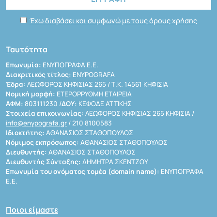
Έχω διαβάσει και συμφωνώ με τους όρους χρήσης
Ταυτότητα
Επωνυμία:
ΕΝΥΠΟΓΡΑΦΑ Ε.Ε.
Διακριτικός τίτλος:
ENYPOGRAFA
Έδρα:
ΛΕΩΦΟΡΟΣ ΚΗΦΙΣΙΑΣ 265 / Τ.Κ. 14561 ΚΗΦΙΣΙΑ
Νομική μορφή:
ΕΤΕΡΟΡΡΥΘΜΗ ΕΤΑΙΡΕΙΑ
ΑΦΜ:
803111230 /
ΔΟΥ:
ΚΕΦΟΔΕ ΑΤΤΙΚΗΣ
Στοιχεία επικοινωνίας:
ΛΕΩΦΟΡΟΣ ΚΗΦΙΣΙΑΣ 265 ΚΗΦΙΣΙΑ /
info@enypografa.gr
/ 210 8100583
Ιδιοκτήτης:
ΑΘΑΝΑΣΙΟΣ ΣΤΑΘΟΠΟΥΛΟΣ
Νόμιμος εκπρόσωπος:
ΑΘΑΝΑΣΙΟΣ ΣΤΑΘΟΠΟΥΛΟΣ
Διευθυντής:
ΑΘΑΝΑΣΙΟΣ ΣΤΑΘΟΠΟΥΛΟΣ
Διευθυντής Σύνταξης:
ΔΗΜΗΤΡΑ ΣΚΕΝΤΖΟΥ
Επωνυμία του ονόματος τομέα (domain name):
ΕΝΥΠΟΓΡΑΦΑ
Ε.Ε.
Ποιοι είμαστε