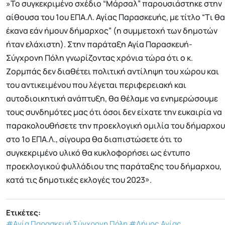
»Το συγκεκριμένο σχέδιο “Μάρσαλ” παρουσιάστηκε στην
αίθουσα του 1ου ΕΠΑ.Λ. Αγίας Παρασκευής, με τίτλο “Tι θα
έκανα εάν ήμουν δήμαρχος” (η συμμετοχή των δημοτών
ήταν ελάχιστη). Στην παράταξη Αγία Παρασκευή-
Σύγχρονη Πόλη γνωρίζοντας χρόνια τώρα ότι ο κ.
Ζορμπάς δεν διαθέτει πολιτική αντίληψη του χώρου και
του αντικειμένου που λέγεται περιφερειακή και
αυτοδιοικητική ανάπτυξη, θα θέλαμε να ενημερώσουμε
τους συνδημότες μας ότι όσοι δεν είχατε την ευκαιρία να
παρακολουθήσετε την προεκλογική ομιλία του δήμαρχου
στο 1ο ΕΠΑ.Λ., σίγουρα θα διαπιστώσετε ότι το
συγκεκριμένο υλικό θα κυκλοφορήσει ως έντυπο
προεκλογικού φυλλάδιου της παράταξης του δήμαρχου,
κατά τις δημοτικές εκλογές του 2023».
Ετικέτες:
#Αγία Παρασκευή Σύγχρονη Πόλη
#Δήμος Αγίας