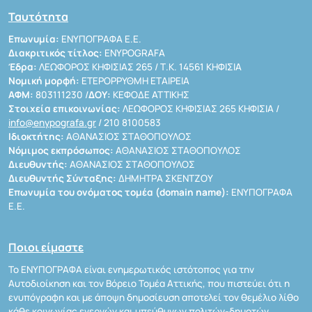
Ταυτότητα
Επωνυμία:
ΕΝΥΠΟΓΡΑΦΑ Ε.Ε.
Διακριτικός τίτλος:
ENYPOGRAFA
Έδρα:
ΛΕΩΦΟΡΟΣ ΚΗΦΙΣΙΑΣ 265 / Τ.Κ. 14561 ΚΗΦΙΣΙΑ
Νομική μορφή:
ΕΤΕΡΟΡΡΥΘΜΗ ΕΤΑΙΡΕΙΑ
ΑΦΜ:
803111230 /
ΔΟΥ:
ΚΕΦΟΔΕ ΑΤΤΙΚΗΣ
Στοιχεία επικοινωνίας:
ΛΕΩΦΟΡΟΣ ΚΗΦΙΣΙΑΣ 265 ΚΗΦΙΣΙΑ /
info@enypografa.gr
/ 210 8100583
Ιδιοκτήτης:
ΑΘΑΝΑΣΙΟΣ ΣΤΑΘΟΠΟΥΛΟΣ
Νόμιμος εκπρόσωπος:
ΑΘΑΝΑΣΙΟΣ ΣΤΑΘΟΠΟΥΛΟΣ
Διευθυντής:
ΑΘΑΝΑΣΙΟΣ ΣΤΑΘΟΠΟΥΛΟΣ
Διευθυντής Σύνταξης:
ΔΗΜΗΤΡΑ ΣΚΕΝΤΖΟΥ
Επωνυμία του ονόματος τομέα (domain name):
ΕΝΥΠΟΓΡΑΦΑ
Ε.Ε.
Ποιοι είμαστε
Το ΕΝΥΠΟΓΡΑΦΑ είναι ενημερωτικός ιστότοπος για την
Αυτοδιοίκηση και τον Βόρειο Τομέα Αττικής, που πιστεύει ότι η
ενυπόγραφη και με άποψη δημοσίευση αποτελεί τον θεμέλιο λίθο
κάθε κοινωνίας ενεργών και υπεύθυνων πολιτών-δημοτών.