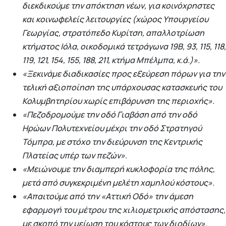
διεκδικούμε την απόκτηση νέων, για κοινόχρηστες
και κοινωφελείς λειτουργίες (χώρος Υπουργείου
Γεωργίας, στρατόπεδο Κυρίτση, απαλλοτρίωση
κτήματος Ιόλα, οικοδομικά τετράγωνα 19Β, 93, 115, 118,
119, 121, 154, 155, 188, 211, κτήμα Μπέλμπα, κ.ά.)».
«Ξεκινάμε διαδικασίες προς εξεύρεση πόρων για την
τελική αξιοποίηση της υπάρχουσας κατασκευής του
Κολυμβητηρίου χωρίς επιβάρυνση της περιοχής».
«Πεζοδρομούμε την οδό Γιαβάση από την οδό
Ηρώων Πολυτεχνείου μέχρι την οδό Στρατηγού
Τόμπρα, με στόχο την διεύρυνση της Κεντρικής
Πλατείας υπέρ των πεζών».
«Μειώνουμε την διαμπερή κυκλοφορία της πόλης,
μετά από συγκεκριμένη μελέτη χαμηλού κόστους».
«Απαιτούμε από την «Αττική Οδό» την άμεση
εφαρμογή του μέτρου της χιλιομετρικής απόστασης,
με σκοπό την μείωση του κόστους των διοδίων».