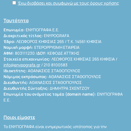
Έχω διαβάσει και συμφωνώ με τους όρους χρήσης
Ταυτότητα
Επωνυμία:
ΕΝΥΠΟΓΡΑΦΑ Ε.Ε.
Διακριτικός τίτλος:
ENYPOGRAFA
Έδρα:
ΛΕΩΦΟΡΟΣ ΚΗΦΙΣΙΑΣ 265 / Τ.Κ. 14561 ΚΗΦΙΣΙΑ
Νομική μορφή:
ΕΤΕΡΟΡΡΥΘΜΗ ΕΤΑΙΡΕΙΑ
ΑΦΜ:
803111230 /
ΔΟΥ:
ΚΕΦΟΔΕ ΑΤΤΙΚΗΣ
Στοιχεία επικοινωνίας:
ΛΕΩΦΟΡΟΣ ΚΗΦΙΣΙΑΣ 265 ΚΗΦΙΣΙΑ /
info@enypografa.gr
/ 210 8100583
Ιδιοκτήτης:
ΑΘΑΝΑΣΙΟΣ ΣΤΑΘΟΠΟΥΛΟΣ
Νόμιμος εκπρόσωπος:
ΑΘΑΝΑΣΙΟΣ ΣΤΑΘΟΠΟΥΛΟΣ
Διευθυντής:
ΑΘΑΝΑΣΙΟΣ ΣΤΑΘΟΠΟΥΛΟΣ
Διευθυντής Σύνταξης:
ΔΗΜΗΤΡΑ ΣΚΕΝΤΖΟΥ
Επωνυμία του ονόματος τομέα (domain name):
ΕΝΥΠΟΓΡΑΦΑ
Ε.Ε.
Ποιοι είμαστε
Το ΕΝΥΠΟΓΡΑΦΑ είναι ενημερωτικός ιστότοπος για την