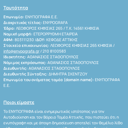
Ταυτότητα
Επωνυμία:
ΕΝΥΠΟΓΡΑΦΑ Ε.Ε.
Διακριτικός τίτλος:
ENYPOGRAFA
Έδρα:
ΛΕΩΦΟΡΟΣ ΚΗΦΙΣΙΑΣ 265 / Τ.Κ. 14561 ΚΗΦΙΣΙΑ
Νομική μορφή:
ΕΤΕΡΟΡΡΥΘΜΗ ΕΤΑΙΡΕΙΑ
ΑΦΜ:
803111230 /
ΔΟΥ:
ΚΕΦΟΔΕ ΑΤΤΙΚΗΣ
Στοιχεία επικοινωνίας:
ΛΕΩΦΟΡΟΣ ΚΗΦΙΣΙΑΣ 265 ΚΗΦΙΣΙΑ /
info@enypografa.gr
/ 210 8100583
Ιδιοκτήτης:
ΑΘΑΝΑΣΙΟΣ ΣΤΑΘΟΠΟΥΛΟΣ
Νόμιμος εκπρόσωπος:
ΑΘΑΝΑΣΙΟΣ ΣΤΑΘΟΠΟΥΛΟΣ
Διευθυντής:
ΑΘΑΝΑΣΙΟΣ ΣΤΑΘΟΠΟΥΛΟΣ
Διευθυντής Σύνταξης:
ΔΗΜΗΤΡΑ ΣΚΕΝΤΖΟΥ
Επωνυμία του ονόματος τομέα (domain name):
ΕΝΥΠΟΓΡΑΦΑ
Ε.Ε.
Ποιοι είμαστε
Το ΕΝΥΠΟΓΡΑΦΑ είναι ενημερωτικός ιστότοπος για την
Αυτοδιοίκηση και τον Βόρειο Τομέα Αττικής, που πιστεύει ότι η
ενυπόγραφη και με άποψη δημοσίευση αποτελεί τον θεμέλιο λίθο