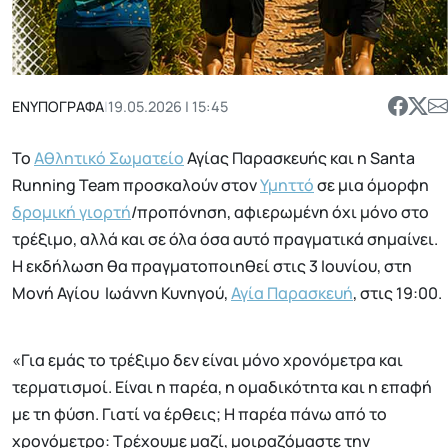
ΕΝΥΠΟΓΡΑΦΑ
|
19.05.2026 | 15:45
Το
Αθλητικό Σωματείο
Αγίας Παρασκευής και η Santa
Running Team προσκαλούν στον
Υμηττό
σε μια όμορφη
δρομική γιορτή
/προπόνηση, αφιερωμένη όχι μόνο στο
τρέξιμο, αλλά και σε όλα όσα αυτό πραγματικά σημαίνει.
Η εκδήλωση θα πραγματοποιηθεί στις 3 Ιουνίου, στη
Μονή Αγίου Ιωάννη Κυνηγού,
Αγία Παρασκευή
, στις 19:00.
«Για εμάς το τρέξιμο δεν είναι μόνο χρονόμετρα και
τερματισμοί. Είναι η παρέα, η ομαδικότητα και η επαφή
με τη φύση. Γιατί να έρθεις; Η παρέα πάνω από το
χρονόμετρο: Τρέχουμε μαζί, μοιραζόμαστε την