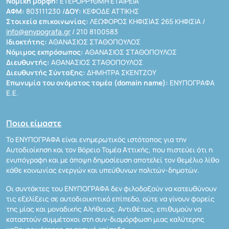
Νομική μορφή:
ΕΤΕΡΟΡΡΥΘΜΗ ΕΤΑΙΡΕΙΑ
ΑΦΜ:
803111230 /
ΔΟΥ:
ΚΕΦΟΔΕ ΑΤΤΙΚΗΣ
Στοιχεία επικοινωνίας:
ΛΕΩΦΟΡΟΣ ΚΗΦΙΣΙΑΣ 265 ΚΗΦΙΣΙΑ /
info@enypografa.gr
/ 210 8100583
Ιδιοκτήτης:
ΑΘΑΝΑΣΙΟΣ ΣΤΑΘΟΠΟΥΛΟΣ
Νόμιμος εκπρόσωπος:
ΑΘΑΝΑΣΙΟΣ ΣΤΑΘΟΠΟΥΛΟΣ
Διευθυντής:
ΑΘΑΝΑΣΙΟΣ ΣΤΑΘΟΠΟΥΛΟΣ
Διευθυντής Σύνταξης:
ΔΗΜΗΤΡΑ ΣΚΕΝΤΖΟΥ
Επωνυμία του ονόματος τομέα (domain name):
ΕΝΥΠΟΓΡΑΦΑ
Ε.Ε.
Ποιοι είμαστε
Το ΕΝΥΠΟΓΡΑΦΑ είναι ενημερωτικός ιστότοπος για την
Αυτοδιοίκηση και τον Βόρειο Τομέα Αττικής, που πιστεύει ότι η
ενυπόγραφη και με άποψη δημοσίευση αποτελεί τον θεμέλιο λίθο
κάθε κοινωνίας ενεργών και υπεύθυνων πολιτών-δημοτών.
Οι συντάκτες του ΕΝΥΠΟΓΡΑΦΑ δεν φιλοδοξούν να κατευθύνουν
τις εξελίξεις σε αυτοδιοικητικό επίπεδο, ούτε να γίνουν φορείς
της μίας και μοναδικής Αλήθειας. Αντιθέτως, επιθυμούν να
καταστούν συμμέτοχοι στη συν-διαμόρφωση μιας καλύτερης