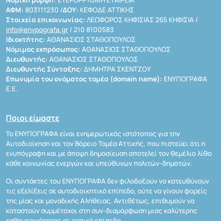
Νομική μορφή:
ΕΤΕΡΟΡΡΥΘΜΗ ΕΤΑΙΡΕΙΑ
ΑΦΜ:
803111230 /
ΔΟΥ:
ΚΕΦΟΔΕ ΑΤΤΙΚΗΣ
Στοιχεία επικοινωνίας:
ΛΕΩΦΟΡΟΣ ΚΗΦΙΣΙΑΣ 265 ΚΗΦΙΣΙΑ /
info@enypografa.gr
/ 210 8100583
Ιδιοκτήτης:
ΑΘΑΝΑΣΙΟΣ ΣΤΑΘΟΠΟΥΛΟΣ
Νόμιμος εκπρόσωπος:
ΑΘΑΝΑΣΙΟΣ ΣΤΑΘΟΠΟΥΛΟΣ
Διευθυντής:
ΑΘΑΝΑΣΙΟΣ ΣΤΑΘΟΠΟΥΛΟΣ
Διευθυντής Σύνταξης:
ΔΗΜΗΤΡΑ ΣΚΕΝΤΖΟΥ
Επωνυμία του ονόματος τομέα (domain name):
ΕΝΥΠΟΓΡΑΦΑ
Ε.Ε.
Ποιοι είμαστε
Το ΕΝΥΠΟΓΡΑΦΑ είναι ενημερωτικός ιστότοπος για την
Αυτοδιοίκηση και τον Βόρειο Τομέα Αττικής, που πιστεύει ότι η
ενυπόγραφη και με άποψη δημοσίευση αποτελεί τον θεμέλιο λίθο
κάθε κοινωνίας ενεργών και υπεύθυνων πολιτών-δημοτών.
Οι συντάκτες του ΕΝΥΠΟΓΡΑΦΑ δεν φιλοδοξούν να κατευθύνουν
τις εξελίξεις σε αυτοδιοικητικό επίπεδο, ούτε να γίνουν φορείς
της μίας και μοναδικής Αλήθειας. Αντιθέτως, επιθυμούν να
καταστούν συμμέτοχοι στη συν-διαμόρφωση μιας καλύτερης
καθημερινότητας σε τοπικό επίπεδο.