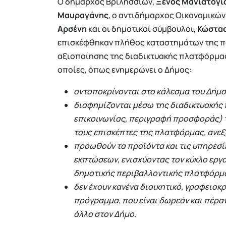
Ο δήμαρχος Βριλησσίων,
Ξένος Μανιατογι
Μαυραγάνης
, ο αντιδήμαρχος Οικονομικών
Αρσένη
και οι δημοτικοί σύμβουλοι,
Κώστα
επισκέφθηκαν πλήθος καταστημάτων της πό
αξιοποίησης της διαδικτυακής πλατφόρμας 
οποίες, όπως ενημερώνει ο Δήμος:
ανταποκρίνονται στο κάλεσμα του Δήμο
διαφημίζονται μέσω της διαδικτυακής 
επικοινωνίας, περιγραφή προσφοράς) τ
τους επισκέπτες της πλατφόρμας, ανε
προωθούν τα προϊόντα και τις υπηρεσίε
εκπτώσεων, ενισχύοντας τον κύκλο εργα
δημοτικής περιβαλλοντικής πλατφόρμ
δεν έχουν κανένα διοικητικό, γραφειοκ
πρόγραμμα, που είναι δωρεάν και πέρα
άλλο στον Δήμο.