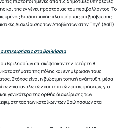
α τις πιστοποιημένες από τις δημοτικές υπηρεσίες
ς και της εν γένει προστασίας του περιβάλλοντος. Το
δικευμένης διαδικτυακής πλατφόρμας επιβράβευσης
ακτικές Διαχείρισης των Αποβλήτων στην Πηγή (ΔσΠ)
 επιχειρήσεις στα Βριλήσσια
μου Βριλησσίων επισκέφτηκαν την Τετάρτη 8
υ καταστήματα της πόλης και ενημέρωσαν τους
τος. Στόχος είναι η βιώσιμη τοπική ανάπτυξη, μέσα
οίκων-καταναλωτών και τοπικών επιχειρήσεων, για
και γενικότερα της ορθής διαχείρισης των
κεψιμότητας των κατοίκων των Βριλησσίων στα