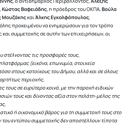
άννης
, ο αντιδήμαρχος Περιβάλλοντος,
Αλέξης
,
Κώστας Βαφειάδης
, η πρόεδρος του ΟΚΠΑ,
Βούλα
ς Μουζάκης
και
Άλκης Εγκολφόπουλος
,
λης προκειμένου να ενημερώσουν για τον τρόπο
και συμμετοχής σε αυτήν των επιχειρήσεων, οι
υ στέλνοντας τις προσφορές τους,
πλατφόρμας (εικόνα, επωνυμία, στοιχεία
όσο στους κατοίκους του Δήμου, αλλά και σε όλους
ξαρτήτως περιοχής,
ς τους σε ευρύτερο κοινό, με την παροχή ειδικών
σιών τους και δίνοντας αξία στον πελάτη-μέλος της
ας,
ρατικό ή οικονομικό βάρος για τη συμμετοχή τους στο
ν του εντύπου συμμετοχής δεν αποστέλλουν τίποτα