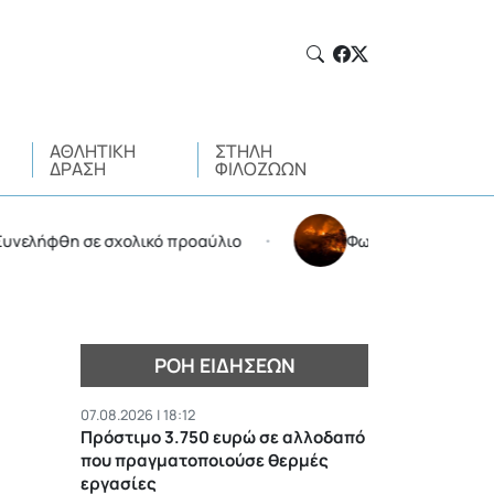
ΑΘΛΗΤΙΚΉ
ΣΤΉΛΗ
ΔΡΆΣΗ
ΦΙΛΌΖΩΩΝ
θη σε σχολικό προαύλιο
Φωτιά στην Αττικοβοιωτία:
•
ΡΟΉ ΕΙΔΉΣΕΩΝ
07.08.2026 | 18:12
Πρόστιμο 3.750 ευρώ σε αλλοδαπό
που πραγματοποιούσε θερμές
εργασίες