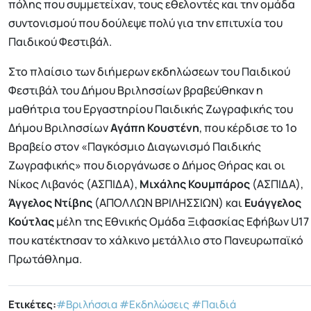
πόλης που συμμετείχαν, τους εθελοντές και την ομάδα
συντονισμού που δούλεψε πολύ για την επιτυχία του
Παιδικού Φεστιβάλ.
Στο πλαίσιο των διήμερων εκδηλώσεων του Παιδικού
Φεστιβάλ του Δήμου Βριλησσίων βραβεύθηκαν η
μαθήτρια του Εργαστηρίου Παιδικής Ζωγραφικής του
Δήμου Βριλησσίων
Αγάπη Κουστένη
, που κέρδισε το 1ο
Βραβείο στον «Παγκόσμιο Διαγωνισμό Παιδικής
Ζωγραφικής» που διοργάνωσε ο Δήμος Θήρας και οι
Νίκος Λιβανός (ΑΣΠΙΔΑ),
Μιχάλης Κουμπάρος
(ΑΣΠΙΔΑ),
Άγγελος Ντίβης
(ΑΠΟΛΛΩΝ ΒΡΙΛΗΣΣΙΩΝ) και
Ευάγγελος
Κούτλας
μέλη της Εθνικής Ομάδα Ξιφασκίας Εφήβων U17
που κατέκτησαν το χάλκινο μετάλλιο στο Πανευρωπαϊκό
Πρωτάθλημα.
Ετικέτες:
#Βριλήσσια
#Εκδηλώσεις
#Παιδιά