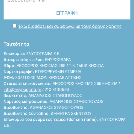
Έχω διαβάσει και συμφωνώ με τους όρους χρήσης
Ταυτότητα
Επωνυμία:
ΕΝΥΠΟΓΡΑΦΑ Ε.Ε.
Διακριτικός τίτλος:
ENYPOGRAFA
Έδρα:
ΛΕΩΦΟΡΟΣ ΚΗΦΙΣΙΑΣ 265 / Τ.Κ. 14561 ΚΗΦΙΣΙΑ
Νομική μορφή:
ΕΤΕΡΟΡΡΥΘΜΗ ΕΤΑΙΡΕΙΑ
ΑΦΜ:
803111230 /
ΔΟΥ:
ΚΕΦΟΔΕ ΑΤΤΙΚΗΣ
Στοιχεία επικοινωνίας:
ΛΕΩΦΟΡΟΣ ΚΗΦΙΣΙΑΣ 265 ΚΗΦΙΣΙΑ /
info@enypografa.gr
/ 210 8100583
Ιδιοκτήτης:
ΑΘΑΝΑΣΙΟΣ ΣΤΑΘΟΠΟΥΛΟΣ
Νόμιμος εκπρόσωπος:
ΑΘΑΝΑΣΙΟΣ ΣΤΑΘΟΠΟΥΛΟΣ
Διευθυντής:
ΑΘΑΝΑΣΙΟΣ ΣΤΑΘΟΠΟΥΛΟΣ
Διευθυντής Σύνταξης:
ΔΗΜΗΤΡΑ ΣΚΕΝΤΖΟΥ
Επωνυμία του ονόματος τομέα (domain name):
ΕΝΥΠΟΓΡΑΦΑ
Ε.Ε.