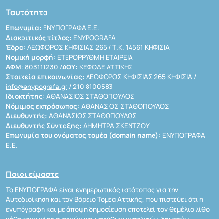
Ταυτότητα
Επωνυμία:
ΕΝΥΠΟΓΡΑΦΑ Ε.Ε.
Διακριτικός τίτλος:
ENYPOGRAFA
Έδρα:
ΛΕΩΦΟΡΟΣ ΚΗΦΙΣΙΑΣ 265 / Τ.Κ. 14561 ΚΗΦΙΣΙΑ
Νομική μορφή:
ΕΤΕΡΟΡΡΥΘΜΗ ΕΤΑΙΡΕΙΑ
ΑΦΜ:
803111230 /
ΔΟΥ:
ΚΕΦΟΔΕ ΑΤΤΙΚΗΣ
Στοιχεία επικοινωνίας:
ΛΕΩΦΟΡΟΣ ΚΗΦΙΣΙΑΣ 265 ΚΗΦΙΣΙΑ /
info@enypografa.gr
/ 210 8100583
Ιδιοκτήτης:
ΑΘΑΝΑΣΙΟΣ ΣΤΑΘΟΠΟΥΛΟΣ
Νόμιμος εκπρόσωπος:
ΑΘΑΝΑΣΙΟΣ ΣΤΑΘΟΠΟΥΛΟΣ
Διευθυντής:
ΑΘΑΝΑΣΙΟΣ ΣΤΑΘΟΠΟΥΛΟΣ
Διευθυντής Σύνταξης:
ΔΗΜΗΤΡΑ ΣΚΕΝΤΖΟΥ
Επωνυμία του ονόματος τομέα (domain name):
ΕΝΥΠΟΓΡΑΦΑ
Ε.Ε.
Ποιοι είμαστε
Το ΕΝΥΠΟΓΡΑΦΑ είναι ενημερωτικός ιστότοπος για την
Αυτοδιοίκηση και τον Βόρειο Τομέα Αττικής, που πιστεύει ότι η
ενυπόγραφη και με άποψη δημοσίευση αποτελεί τον θεμέλιο λίθο