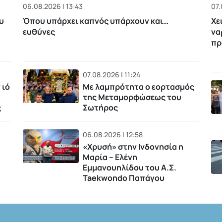
06.08.2026 | 13:43
07.
υ
Όπου υπάρχει καπνός υπάρχουν και…
Χε
ευθύνες
να
πρ
07.08.2026 | 11:24
 ιό
Με λαμπρότητα ο εορτασμός
της Μεταμορφώσεως του
ς
Σωτήρος
06.08.2026 | 12:58
«Χρυσή» στην Ινδονησία η
Μαρία – Ελένη
Εμμανουηλίδου του Α.Σ.
Taekwondo Παπάγου