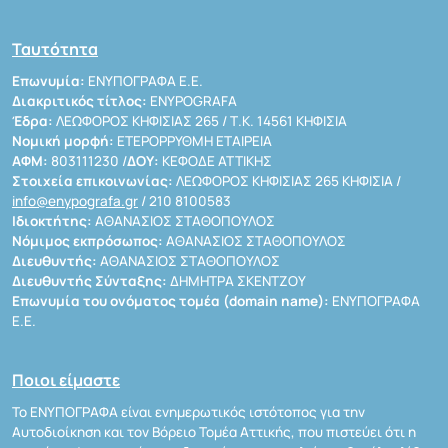
Ταυτότητα
Επωνυμία:
ΕΝΥΠΟΓΡΑΦΑ Ε.Ε.
Διακριτικός τίτλος:
ENYPOGRAFA
Έδρα:
ΛΕΩΦΟΡΟΣ ΚΗΦΙΣΙΑΣ 265 / Τ.Κ. 14561 ΚΗΦΙΣΙΑ
Νομική μορφή:
ΕΤΕΡΟΡΡΥΘΜΗ ΕΤΑΙΡΕΙΑ
ΑΦΜ:
803111230 /
ΔΟΥ:
ΚΕΦΟΔΕ ΑΤΤΙΚΗΣ
Στοιχεία επικοινωνίας:
ΛΕΩΦΟΡΟΣ ΚΗΦΙΣΙΑΣ 265 ΚΗΦΙΣΙΑ /
info@enypografa.gr
/ 210 8100583
Ιδιοκτήτης:
ΑΘΑΝΑΣΙΟΣ ΣΤΑΘΟΠΟΥΛΟΣ
Νόμιμος εκπρόσωπος:
ΑΘΑΝΑΣΙΟΣ ΣΤΑΘΟΠΟΥΛΟΣ
Διευθυντής:
ΑΘΑΝΑΣΙΟΣ ΣΤΑΘΟΠΟΥΛΟΣ
Διευθυντής Σύνταξης:
ΔΗΜΗΤΡΑ ΣΚΕΝΤΖΟΥ
Επωνυμία του ονόματος τομέα (domain name):
ΕΝΥΠΟΓΡΑΦΑ
Ε.Ε.
Ποιοι είμαστε
Το ΕΝΥΠΟΓΡΑΦΑ είναι ενημερωτικός ιστότοπος για την
Αυτοδιοίκηση και τον Βόρειο Τομέα Αττικής, που πιστεύει ότι η