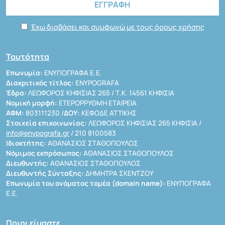
Έχω διαβάσει και συμφωνώ με τους όρους χρήσης
Ταυτότητα
Επωνυμία:
ΕΝΥΠΟΓΡΑΦΑ Ε.Ε.
Διακριτικός τίτλος:
ENYPOGRAFA
Έδρα:
ΛΕΩΦΟΡΟΣ ΚΗΦΙΣΙΑΣ 265 / Τ.Κ. 14561 ΚΗΦΙΣΙΑ
Νομική μορφή:
ΕΤΕΡΟΡΡΥΘΜΗ ΕΤΑΙΡΕΙΑ
ΑΦΜ:
803111230 /
ΔΟΥ:
ΚΕΦΟΔΕ ΑΤΤΙΚΗΣ
Στοιχεία επικοινωνίας:
ΛΕΩΦΟΡΟΣ ΚΗΦΙΣΙΑΣ 265 ΚΗΦΙΣΙΑ /
info@enypografa.gr
/ 210 8100583
Ιδιοκτήτης:
ΑΘΑΝΑΣΙΟΣ ΣΤΑΘΟΠΟΥΛΟΣ
Νόμιμος εκπρόσωπος:
ΑΘΑΝΑΣΙΟΣ ΣΤΑΘΟΠΟΥΛΟΣ
Διευθυντής:
ΑΘΑΝΑΣΙΟΣ ΣΤΑΘΟΠΟΥΛΟΣ
Διευθυντής Σύνταξης:
ΔΗΜΗΤΡΑ ΣΚΕΝΤΖΟΥ
Επωνυμία του ονόματος τομέα (domain name):
ΕΝΥΠΟΓΡΑΦΑ
Ε.Ε.
Ποιοι είμαστε