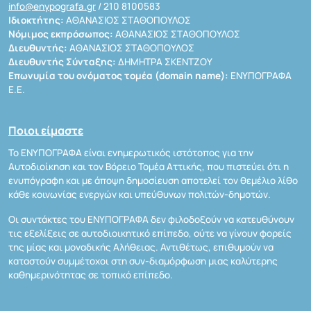
info@enypografa.gr
/ 210 8100583
Ιδιοκτήτης:
ΑΘΑΝΑΣΙΟΣ ΣΤΑΘΟΠΟΥΛΟΣ
Νόμιμος εκπρόσωπος:
ΑΘΑΝΑΣΙΟΣ ΣΤΑΘΟΠΟΥΛΟΣ
Διευθυντής:
ΑΘΑΝΑΣΙΟΣ ΣΤΑΘΟΠΟΥΛΟΣ
Διευθυντής Σύνταξης:
ΔΗΜΗΤΡΑ ΣΚΕΝΤΖΟΥ
Επωνυμία του ονόματος τομέα (domain name):
ΕΝΥΠΟΓΡΑΦΑ
Ε.Ε.
Ποιοι είμαστε
Το ΕΝΥΠΟΓΡΑΦΑ είναι ενημερωτικός ιστότοπος για την
Αυτοδιοίκηση και τον Βόρειο Τομέα Αττικής, που πιστεύει ότι η
ενυπόγραφη και με άποψη δημοσίευση αποτελεί τον θεμέλιο λίθο
κάθε κοινωνίας ενεργών και υπεύθυνων πολιτών-δημοτών.
Οι συντάκτες του ΕΝΥΠΟΓΡΑΦΑ δεν φιλοδοξούν να κατευθύνουν
τις εξελίξεις σε αυτοδιοικητικό επίπεδο, ούτε να γίνουν φορείς
της μίας και μοναδικής Αλήθειας. Αντιθέτως, επιθυμούν να
καταστούν συμμέτοχοι στη συν-διαμόρφωση μιας καλύτερης
καθημερινότητας σε τοπικό επίπεδο.