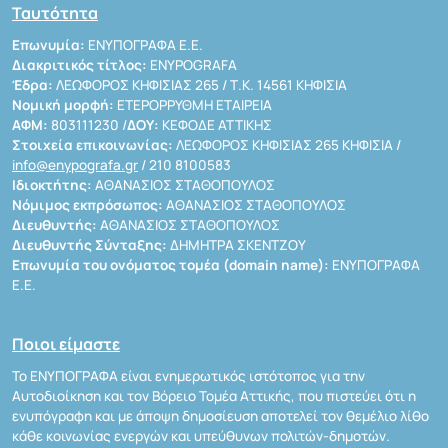
Ταυτότητα
Επωνυμία:
ΕΝΥΠΟΓΡΑΦΑ Ε.Ε.
Διακριτικός τίτλος:
ENYPOGRAFA
Έδρα:
ΛΕΩΦΟΡΟΣ ΚΗΦΙΣΙΑΣ 265 / Τ.Κ. 14561 ΚΗΦΙΣΙΑ
Νομική μορφή:
ΕΤΕΡΟΡΡΥΘΜΗ ΕΤΑΙΡΕΙΑ
ΑΦΜ:
803111230 /
ΔΟΥ:
ΚΕΦΟΔΕ ΑΤΤΙΚΗΣ
Στοιχεία επικοινωνίας:
ΛΕΩΦΟΡΟΣ ΚΗΦΙΣΙΑΣ 265 ΚΗΦΙΣΙΑ /
info@enypografa.gr
/ 210 8100583
Ιδιοκτήτης:
ΑΘΑΝΑΣΙΟΣ ΣΤΑΘΟΠΟΥΛΟΣ
Νόμιμος εκπρόσωπος:
ΑΘΑΝΑΣΙΟΣ ΣΤΑΘΟΠΟΥΛΟΣ
Διευθυντής:
ΑΘΑΝΑΣΙΟΣ ΣΤΑΘΟΠΟΥΛΟΣ
Διευθυντής Σύνταξης:
ΔΗΜΗΤΡΑ ΣΚΕΝΤΖΟΥ
Επωνυμία του ονόματος τομέα (domain name):
ΕΝΥΠΟΓΡΑΦΑ
Ε.Ε.
Ποιοι είμαστε
Το ΕΝΥΠΟΓΡΑΦΑ είναι ενημερωτικός ιστότοπος για την
Αυτοδιοίκηση και τον Βόρειο Τομέα Αττικής, που πιστεύει ότι η
ενυπόγραφη και με άποψη δημοσίευση αποτελεί τον θεμέλιο λίθο
κάθε κοινωνίας ενεργών και υπεύθυνων πολιτών-δημοτών.