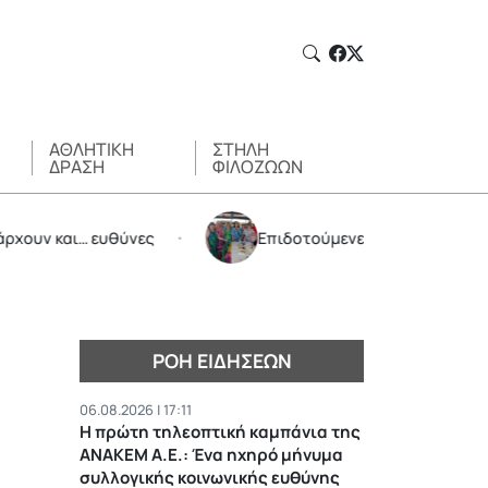
ΑΘΛΗΤΙΚΉ
ΣΤΉΛΗ
ΔΡΆΣΗ
ΦΙΛΌΖΩΩΝ
 και… ευθύνες
Επιδοτούμενες διακοπές από τον Δή
•
ΡΟΉ ΕΙΔΉΣΕΩΝ
06.08.2026 | 17:11
Η πρώτη τηλεοπτική καμπάνια της
ΑΝΑΚΕΜ Α.Ε.: Ένα ηχηρό μήνυμα
συλλογικής κοινωνικής ευθύνης