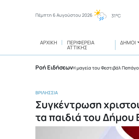
Πέμπτη 6 Αυγούστου 2026
31°C
ΑΡΧΙΚΉ
ΠΕΡΙΦΈΡΕΙΑ
ΔΉΜΟΙ
ΑΤΤΙΚΉΣ
Ροή Ειδήσεων
νικής ευθύνης
Η μαγεία του Φεστιβάλ Παπάγου – Χ
•
ΒΡΙΛΉΣΣΙΑ
Συγκέντρωση χριστο
τα παιδιά του Δήμου 