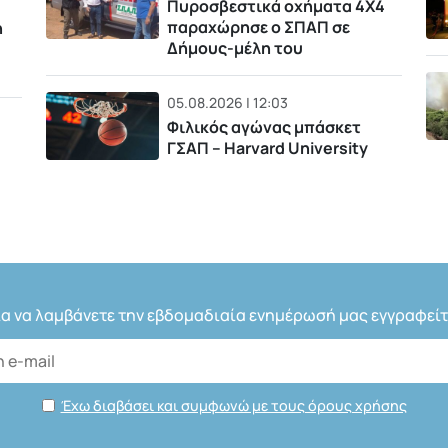
Πυροσβεστικά οχήματα 4Χ4
παραχώρησε ο ΣΠΑΠ σε
η
Δήμους-μέλη του
05.08.2026 | 12:03
Φιλικός αγώνας μπάσκετ
ΓΣΑΠ – Harvard University
ια να λαμβάνετε την εβδομαδιαία ενημέρωσή μας εγγραφείτ
Έχω διαβάσει και συμφωνώ με τους όρους χρήσης