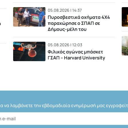
05.08.2026 | 14:37
Πυροσβεστικά οχήματα 4Χ4
παραχώρησε ο ΣΠΑΠ σε
η
Δήμους-μέλη του
05.08.2026 | 12:03
Φιλικός αγώνας μπάσκετ
ΓΣΑΠ – Harvard University
ια να λαμβάνετε την εβδομαδιαία ενημέρωσή μας εγγραφείτ