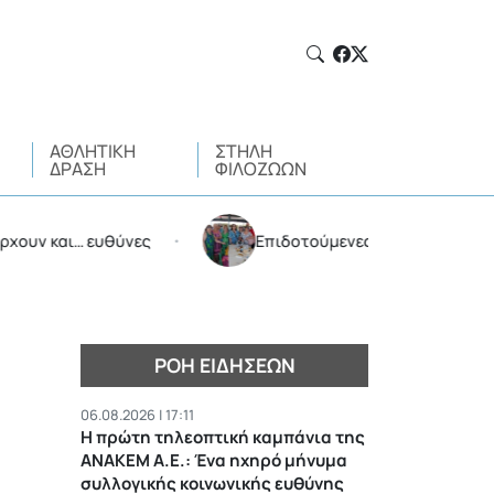
ΑΘΛΗΤΙΚΉ
ΣΤΉΛΗ
ΔΡΆΣΗ
ΦΙΛΌΖΩΩΝ
αι… ευθύνες
Επιδοτούμενες διακοπές από τον Δήμ
•
ΡΟΉ ΕΙΔΉΣΕΩΝ
06.08.2026 | 17:11
Η πρώτη τηλεοπτική καμπάνια της
ΑΝΑΚΕΜ Α.Ε.: Ένα ηχηρό μήνυμα
συλλογικής κοινωνικής ευθύνης