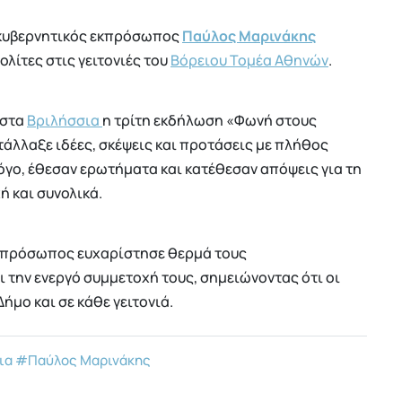
κυβερνητικός εκπρόσωπος
Παύλος Μαρινάκης
ολίτες στις γειτονιές του
Βόρειου Τομέα Αθηνών
.
 στα
Βριλήσσια
η τρίτη εκδήλωση «Φωνή στους
ντάλλαξε ιδέες, σκέψεις και προτάσεις με πλήθος
όγο, έθεσαν ερωτήματα και κατέθεσαν απόψεις για τη
 και συνολικά.
εκπρόσωπος ευχαρίστησε θερμά τους
 την ενεργό συμμετοχή τους, σημειώνοντας ότι οι
ήμο και σε κάθε γειτονιά.
ια
#Παύλος Μαρινάκης