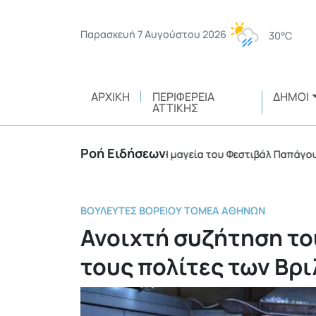
Παρασκευή 7 Αυγούστου 2026
30°C
ΑΡΧΙΚΉ
ΠΕΡΙΦΈΡΕΙΑ
ΔΉΜΟΙ
ΑΤΤΙΚΉΣ
Ροή Ειδήσεων
κής ευθύνης
Η μαγεία του Φεστιβάλ Παπάγου – Χολ
•
ΒΟΥΛΕΥΤΈΣ ΒΌΡΕΙΟΥ ΤΟΜΈΑ ΑΘΗΝΏΝ
Ανοιχτή συζήτηση το
τους πολίτες των Βρ