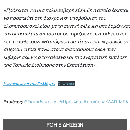
«Πρόκειται για μια πολύ σοβαρή εξέλιξη η οποία έρχεται
να προστεθεί στη διαχρονική υποβάθμιση του
ολοήμερου σχολείου, με τη συνεχή έλλειψη υποδομών και
την υποστελέχωσή του»
υποστηρίζουν οι εκπαιδευτικοί
και προσθέτουν:
«Η απόφαση αυτή δεν είναι κεραυνός εν’
αιθρία. Πατάει πάνω στους σχεδιασμούς όλων των
κυβερνήσεων για την ολοένα και πιο ενεργητική εμπλοκή
της Τοπικής Διοίκησης στην Εκπαίδευση».
Η ανακοίνωση του Συλλόγου
Download
Ετικέτες:
#Εκπαιδευτικοί
#Ηράκλειο Αττικής
#ΚΔΑΠ-ΜΕΑ
ΡΟΉ ΕΙΔΉΣΕΩΝ