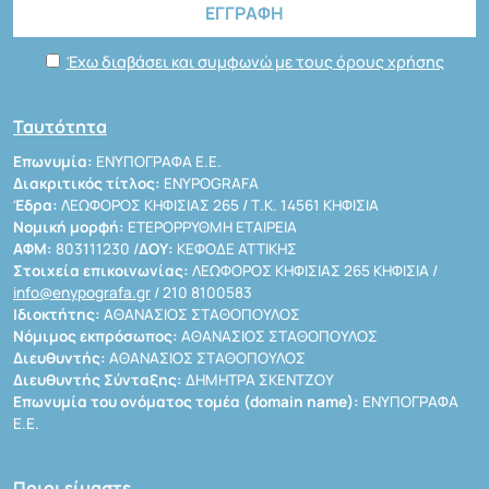
Έχω διαβάσει και συμφωνώ με τους όρους χρήσης
Ταυτότητα
Επωνυμία:
ΕΝΥΠΟΓΡΑΦΑ Ε.Ε.
Διακριτικός τίτλος:
ENYPOGRAFA
Έδρα:
ΛΕΩΦΟΡΟΣ ΚΗΦΙΣΙΑΣ 265 / Τ.Κ. 14561 ΚΗΦΙΣΙΑ
Νομική μορφή:
ΕΤΕΡΟΡΡΥΘΜΗ ΕΤΑΙΡΕΙΑ
ΑΦΜ:
803111230 /
ΔΟΥ:
ΚΕΦΟΔΕ ΑΤΤΙΚΗΣ
Στοιχεία επικοινωνίας:
ΛΕΩΦΟΡΟΣ ΚΗΦΙΣΙΑΣ 265 ΚΗΦΙΣΙΑ /
info@enypografa.gr
/ 210 8100583
Ιδιοκτήτης:
ΑΘΑΝΑΣΙΟΣ ΣΤΑΘΟΠΟΥΛΟΣ
Νόμιμος εκπρόσωπος:
ΑΘΑΝΑΣΙΟΣ ΣΤΑΘΟΠΟΥΛΟΣ
Διευθυντής:
ΑΘΑΝΑΣΙΟΣ ΣΤΑΘΟΠΟΥΛΟΣ
Διευθυντής Σύνταξης:
ΔΗΜΗΤΡΑ ΣΚΕΝΤΖΟΥ
Επωνυμία του ονόματος τομέα (domain name):
ΕΝΥΠΟΓΡΑΦΑ
Ε.Ε.
Ποιοι είμαστε