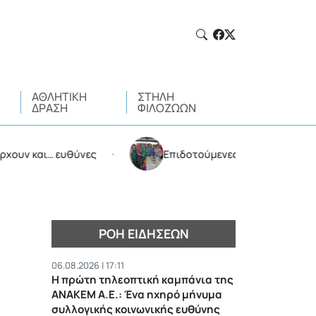
ΑΘΛΗΤΙΚΉ
ΣΤΉΛΗ
ΔΡΆΣΗ
ΦΙΛΌΖΩΩΝ
και… ευθύνες
Επιδοτούμενες διακοπές από τον Δήμ
•
ΡΟΉ ΕΙΔΉΣΕΩΝ
06.08.2026 | 17:11
Η πρώτη τηλεοπτική καμπάνια της
ΑΝΑΚΕΜ Α.Ε.: Ένα ηχηρό μήνυμα
συλλογικής κοινωνικής ευθύνης