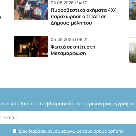
05.08.2026 | 14:37
Πυροσβεστικά οχήματα 4Χ4
παραχώρησε ο ΣΠΑΠ σε
η
Δήμους-μέλη του
06.08.2026 | 08:21
Φωτιά σε σπίτι στη
Μεταμόρφωση
ια να λαμβάνετε την εβδομαδιαία ενημέρωσή μας εγγραφείτ
Έχω διαβάσει και συμφωνώ με τους όρους χρήσης