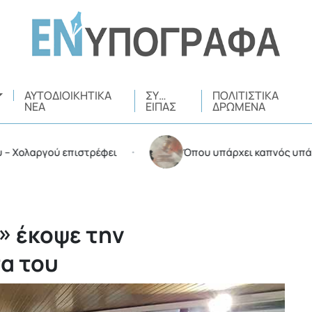
ΑΥΤΟΔΙΟΙΚΗΤΙΚΆ
ΣΥ…
ΠΟΛΙΤΙΣΤΙΚΆ
ΝΈΑ
ΕΊΠΑΣ
ΔΡΏΜΕΝΑ
αργού επιστρέφει
Όπου υπάρχει καπνός υπάρχουν 
•
» έκοψε την
α του