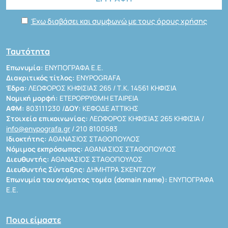
Έχω διαβάσει και συμφωνώ με τους όρους χρήσης
Ταυτότητα
Επωνυμία:
ΕΝΥΠΟΓΡΑΦΑ Ε.Ε.
Διακριτικός τίτλος:
ENYPOGRAFA
Έδρα:
ΛΕΩΦΟΡΟΣ ΚΗΦΙΣΙΑΣ 265 / Τ.Κ. 14561 ΚΗΦΙΣΙΑ
Νομική μορφή:
ΕΤΕΡΟΡΡΥΘΜΗ ΕΤΑΙΡΕΙΑ
ΑΦΜ:
803111230 /
ΔΟΥ:
ΚΕΦΟΔΕ ΑΤΤΙΚΗΣ
Στοιχεία επικοινωνίας:
ΛΕΩΦΟΡΟΣ ΚΗΦΙΣΙΑΣ 265 ΚΗΦΙΣΙΑ /
info@enypografa.gr
/ 210 8100583
Ιδιοκτήτης:
ΑΘΑΝΑΣΙΟΣ ΣΤΑΘΟΠΟΥΛΟΣ
Νόμιμος εκπρόσωπος:
ΑΘΑΝΑΣΙΟΣ ΣΤΑΘΟΠΟΥΛΟΣ
Διευθυντής:
ΑΘΑΝΑΣΙΟΣ ΣΤΑΘΟΠΟΥΛΟΣ
Διευθυντής Σύνταξης:
ΔΗΜΗΤΡΑ ΣΚΕΝΤΖΟΥ
Επωνυμία του ονόματος τομέα (domain name):
ΕΝΥΠΟΓΡΑΦΑ
Ε.Ε.
Ποιοι είμαστε