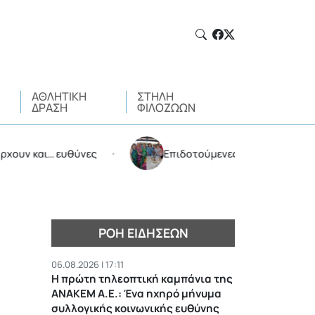
ΑΘΛΗΤΙΚΉ
ΣΤΉΛΗ
ΔΡΆΣΗ
ΦΙΛΌΖΩΩΝ
αι… ευθύνες
Επιδοτούμενες διακοπές από τον Δήμο
•
ΡΟΉ ΕΙΔΉΣΕΩΝ
06.08.2026 | 17:11
Η πρώτη τηλεοπτική καμπάνια της
ΑΝΑΚΕΜ Α.Ε.: Ένα ηχηρό μήνυμα
συλλογικής κοινωνικής ευθύνης