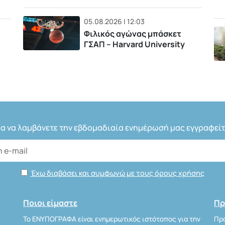
05.08.2026 | 12:03
Φιλικός αγώνας μπάσκετ
ΓΣΑΠ – Harvard University
ια να λαμβάνετε την εβδομαδιαία ενημέρωσή μας εγγραφείτ
Έχω διαβάσει και συμφωνώ με τους όρους χρήσης
Ποιοι είμαστε
Πρ
Το ΕΝΥΠΟΓΡΑΦΑ είναι ενημερωτικός ιστότοπος για την
Προ