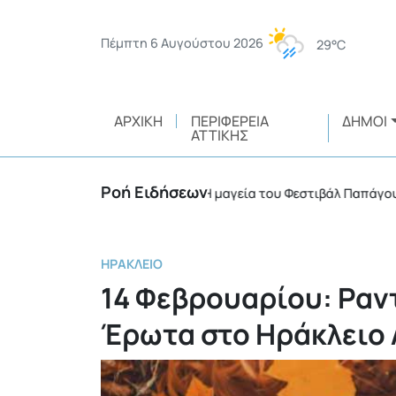
Πέμπτη 6 Αυγούστου 2026
29°C
ΑΡΧΙΚΉ
ΠΕΡΙΦΈΡΕΙΑ
ΔΉΜΟΙ
ΑΤΤΙΚΉΣ
Ροή Ειδήσεων
κής ευθύνης
Η μαγεία του Φεστιβάλ Παπάγου – Χολ
•
ΗΡΆΚΛΕΙΟ
14 Φεβρουαρίου: Ραν
Έρωτα στο Ηράκλειο 