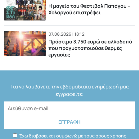
Η μαγεία του Φεστιβάλ Παπάγου –
Χολαργού επιστρέφει
07.08.2026 | 18:12
Πρόστιμο 3.750 ευρώ σε αλλοδαπό
που πραγματοποιούσε θερμές
εργασίες
Για να λαμβάνετε την εβδομαδιαία ενημέρωσή μας
εγγραφείτε:
Έχω διαβάσει και συμφωνώ με τους όρους χρήσης