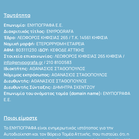
Ταυτότητα
Επωνυμία:
ΕΝΥΠΟΓΡΑΦΑ Ε.Ε.
Διακριτικός τίτλος:
ENYPOGRAFA
Έδρα:
ΛΕΩΦΟΡΟΣ ΚΗΦΙΣΙΑΣ 265 / Τ.Κ. 14561 ΚΗΦΙΣΙΑ
Νομική μορφή:
ΕΤΕΡΟΡΡΥΘΜΗ ΕΤΑΙΡΕΙΑ
ΑΦΜ:
803111230 /
ΔΟΥ:
ΚΕΦΟΔΕ ΑΤΤΙΚΗΣ
Στοιχεία επικοινωνίας:
ΛΕΩΦΟΡΟΣ ΚΗΦΙΣΙΑΣ 265 ΚΗΦΙΣΙΑ /
info@enypografa.gr
/ 210 8100583
Ιδιοκτήτης:
ΑΘΑΝΑΣΙΟΣ ΣΤΑΘΟΠΟΥΛΟΣ
Νόμιμος εκπρόσωπος:
ΑΘΑΝΑΣΙΟΣ ΣΤΑΘΟΠΟΥΛΟΣ
Διευθυντής:
ΑΘΑΝΑΣΙΟΣ ΣΤΑΘΟΠΟΥΛΟΣ
Διευθυντής Σύνταξης:
ΔΗΜΗΤΡΑ ΣΚΕΝΤΖΟΥ
Επωνυμία του ονόματος τομέα (domain name):
ΕΝΥΠΟΓΡΑΦΑ
Ε.Ε.
Ποιοι είμαστε
Το ΕΝΥΠΟΓΡΑΦΑ είναι ενημερωτικός ιστότοπος για την
Αυτοδιοίκηση και τον Βόρειο Τομέα Αττικής, που πιστεύει ότι η