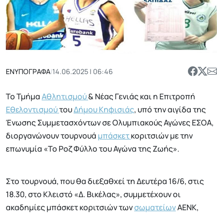
ΕΝΥΠΟΓΡΑΦΑ
|
14.06.2025 | 06:46
Το Τμήμα
Αθλητισμού
& Νέας Γενιάς και η Επιτροπή
Εθελοντισμού
του
Δήμου Κηφισιάς
, υπό την αιγίδα της
Ένωσης Συμμετασχόντων σε Ολυμπιακούς Αγώνες ΕΣΟΑ,
διοργανώνουν τουρνουά
μπάσκετ
κοριτσιών με την
επωνυμία «To Ροζ Φύλλο του Αγώνα της Ζωής».
Στο τουρνουά, που θα διεξαθχεί τη Δευτέρα 16/6, στις
18.30, στο Κλειστό «Δ. Βικέλας», συμμετέχουν οι
ακαδημίες μπάσκετ κοριτσιών των
σωματείων
ΑΕΝΚ,