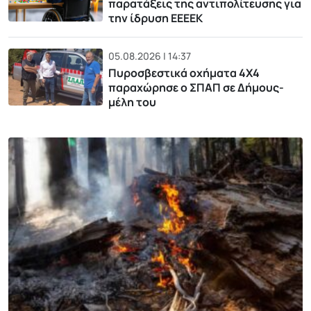
παρατάξεις της αντιπολίτευσης για
την ίδρυση ΕΕΕΕΚ
05.08.2026 | 14:37
Πυροσβεστικά οχήματα 4Χ4
παραχώρησε ο ΣΠΑΠ σε Δήμους-
μέλη του