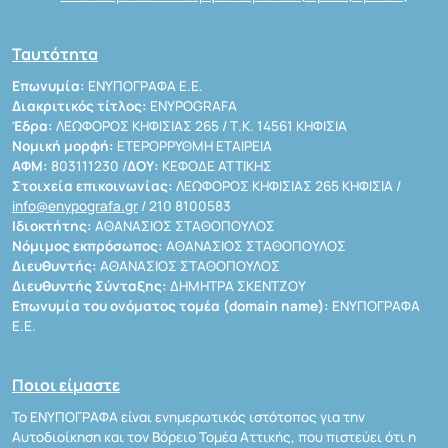
Ταυτότητα
Επωνυμία:
ΕΝΥΠΟΓΡΑΦΑ Ε.Ε.
Διακριτικός τίτλος:
ENYPOGRAFA
Έδρα:
ΛΕΩΦΟΡΟΣ ΚΗΦΙΣΙΑΣ 265 / Τ.Κ. 14561 ΚΗΦΙΣΙΑ
Νομική μορφή:
ΕΤΕΡΟΡΡΥΘΜΗ ΕΤΑΙΡΕΙΑ
ΑΦΜ:
803111230 /
ΔΟΥ:
ΚΕΦΟΔΕ ΑΤΤΙΚΗΣ
Στοιχεία επικοινωνίας:
ΛΕΩΦΟΡΟΣ ΚΗΦΙΣΙΑΣ 265 ΚΗΦΙΣΙΑ /
info@enypografa.gr
/ 210 8100583
Ιδιοκτήτης:
ΑΘΑΝΑΣΙΟΣ ΣΤΑΘΟΠΟΥΛΟΣ
Νόμιμος εκπρόσωπος:
ΑΘΑΝΑΣΙΟΣ ΣΤΑΘΟΠΟΥΛΟΣ
Διευθυντής:
ΑΘΑΝΑΣΙΟΣ ΣΤΑΘΟΠΟΥΛΟΣ
Διευθυντής Σύνταξης:
ΔΗΜΗΤΡΑ ΣΚΕΝΤΖΟΥ
Επωνυμία του ονόματος τομέα (domain name):
ΕΝΥΠΟΓΡΑΦΑ
Ε.Ε.
Ποιοι είμαστε
Το ΕΝΥΠΟΓΡΑΦΑ είναι ενημερωτικός ιστότοπος για την
Αυτοδιοίκηση και τον Βόρειο Τομέα Αττικής, που πιστεύει ότι η