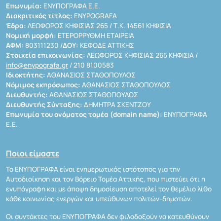
Επωνυμία:
ΕΝΥΠΟΓΡΑΦΑ Ε.Ε.
Διακριτικός τίτλος:
ENYPOGRAFA
Έδρα:
ΛΕΩΦΟΡΟΣ ΚΗΦΙΣΙΑΣ 265 / Τ.Κ. 14561 ΚΗΦΙΣΙΑ
Νομική μορφή:
ΕΤΕΡΟΡΡΥΘΜΗ ΕΤΑΙΡΕΙΑ
ΑΦΜ:
803111230 /
ΔΟΥ:
ΚΕΦΟΔΕ ΑΤΤΙΚΗΣ
Στοιχεία επικοινωνίας:
ΛΕΩΦΟΡΟΣ ΚΗΦΙΣΙΑΣ 265 ΚΗΦΙΣΙΑ /
info@enypografa.gr
/ 210 8100583
Ιδιοκτήτης:
ΑΘΑΝΑΣΙΟΣ ΣΤΑΘΟΠΟΥΛΟΣ
Νόμιμος εκπρόσωπος:
ΑΘΑΝΑΣΙΟΣ ΣΤΑΘΟΠΟΥΛΟΣ
Διευθυντής:
ΑΘΑΝΑΣΙΟΣ ΣΤΑΘΟΠΟΥΛΟΣ
Διευθυντής Σύνταξης:
ΔΗΜΗΤΡΑ ΣΚΕΝΤΖΟΥ
Επωνυμία του ονόματος τομέα (domain name):
ΕΝΥΠΟΓΡΑΦΑ
Ε.Ε.
Ποιοι είμαστε
Το ΕΝΥΠΟΓΡΑΦΑ είναι ενημερωτικός ιστότοπος για την
Αυτοδιοίκηση και τον Βόρειο Τομέα Αττικής, που πιστεύει ότι η
ενυπόγραφη και με άποψη δημοσίευση αποτελεί τον θεμέλιο λίθο
κάθε κοινωνίας ενεργών και υπεύθυνων πολιτών-δημοτών.
Οι συντάκτες του ΕΝΥΠΟΓΡΑΦΑ δεν φιλοδοξούν να κατευθύνουν