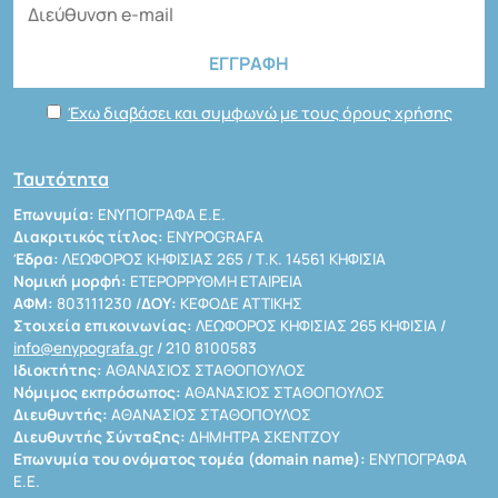
Έχω διαβάσει και συμφωνώ με τους όρους χρήσης
Ταυτότητα
Επωνυμία:
ΕΝΥΠΟΓΡΑΦΑ Ε.Ε.
Διακριτικός τίτλος:
ENYPOGRAFA
Έδρα:
ΛΕΩΦΟΡΟΣ ΚΗΦΙΣΙΑΣ 265 / Τ.Κ. 14561 ΚΗΦΙΣΙΑ
Νομική μορφή:
ΕΤΕΡΟΡΡΥΘΜΗ ΕΤΑΙΡΕΙΑ
ΑΦΜ:
803111230 /
ΔΟΥ:
ΚΕΦΟΔΕ ΑΤΤΙΚΗΣ
Στοιχεία επικοινωνίας:
ΛΕΩΦΟΡΟΣ ΚΗΦΙΣΙΑΣ 265 ΚΗΦΙΣΙΑ /
info@enypografa.gr
/ 210 8100583
Ιδιοκτήτης:
ΑΘΑΝΑΣΙΟΣ ΣΤΑΘΟΠΟΥΛΟΣ
Νόμιμος εκπρόσωπος:
ΑΘΑΝΑΣΙΟΣ ΣΤΑΘΟΠΟΥΛΟΣ
Διευθυντής:
ΑΘΑΝΑΣΙΟΣ ΣΤΑΘΟΠΟΥΛΟΣ
Διευθυντής Σύνταξης:
ΔΗΜΗΤΡΑ ΣΚΕΝΤΖΟΥ
Επωνυμία του ονόματος τομέα (domain name):
ΕΝΥΠΟΓΡΑΦΑ
Ε.Ε.