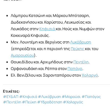
Λάμπρου Κατσώνη και Μάρκου Μπότσαρη,
Δωδεκανήσου και Καρύστου, Λευκωσίας και
Λευκάδος στην
Κηφισιά
και Ηούς και Νυμφών στον
Κοκκιναρά Κηφισιάς.
Μεν. Λουντέμη και Βεργίνας στη
Λυκόβρυση
(επηρεάζεται και η περιοχή της
Πεύκης
και του
Αμαρουσίου
).
Θουκιδίδου και Αρχιμήδους στην
Πεντέλη
.
Ορφανουδάκη και Ρέππα στον
Παπάγο
.
Ελ. Βενιζέλου και Σαρανταπόρου στον
Χολαργό
.
Ετικέτες:
#ΕΥΔΑΠ
#Κηφισιά
#Λυκόβρυση
#Μαρούσι
#Παπάγος
#Πεντέλη
#Πεύκη
#Υδροδότηση
#Χολαργός