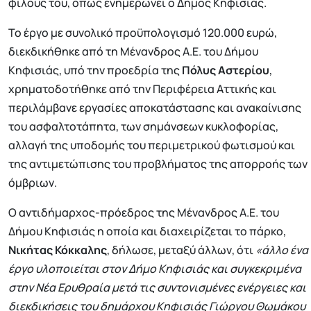
φίλους του, όπως ενημερώνει ο Δήμος Κηφισιάς.
Το έργο με συνολικό προϋπολογισμό 120.000 ευρώ,
διεκδικήθηκε από τη Μένανδρος Α.Ε. του Δήμου
Κηφισιάς, υπό την προεδρία της
Πόλυς Αστερίου
,
χρηματοδοτήθηκε από την Περιφέρεια Αττικής και
περιλάμβανε εργασίες αποκατάστασης και ανακαίνισης
του ασφαλτοτάπητα, των σημάνσεων κυκλοφορίας,
αλλαγή της υποδομής του περιμετρικού φωτισμού και
της αντιμετώπισης του προβλήματος της απορροής των
όμβριων.
Ο αντιδήμαρχος-πρόεδρος της Μένανδρος Α.Ε. του
Δήμου Κηφισιάς η οποία και διαχειρίζεται το πάρκο,
Νικήτας Κόκκαλης
, δήλωσε, μεταξύ άλλων, ότι
«άλλο ένα
έργο υλοποιείται στον Δήμο Κηφισιάς και συγκεκριμένα
στην Νέα Ερυθραία μετά τις συντονισμένες ενέργειες και
διεκδικήσεις του δημάρχου Κηφισιάς Γιώργου Θωμάκου