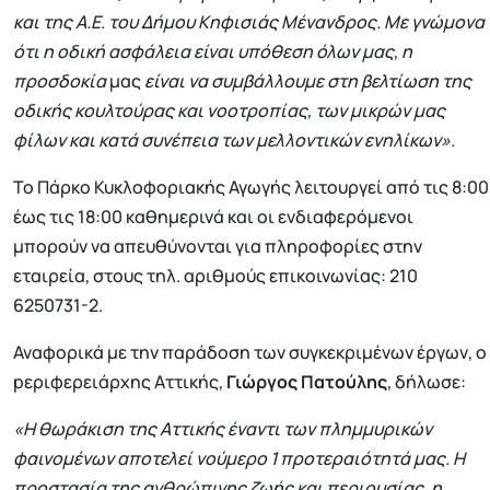
και της Α.Ε. του Δήμου Κηφισιάς Μένανδρος. Με γνώμονα
ότι η οδική ασφάλεια είναι υπόθεση όλων μας, η
προσδοκία
μας
είναι να συμβάλλουμε στη βελτίωση της
οδικής κουλτούρας και νοοτροπίας, των μικρών μας
φίλων και κατά συνέπεια των μελλοντικών ενηλίκων».
Το Πάρκο Κυκλοφοριακής Αγωγής λειτουργεί από τις 8:00
έως τις 18:00 καθημερινά και οι ενδιαφερόμενοι
μπορούν να απευθύνονται για πληροφορίες στην
εταιρεία, στους τηλ. αριθμούς επικοινωνίας: 210
6250731-2.
Αναφορικά με την παράδοση των συγκεκριμένων έργων, ο
pεριφερειάρχης Αττικής,
Γιώργος Πατούλης
, δήλωσε:
«Η θωράκιση της Αττικής έναντι των πλημμυρικών
φαινομένων αποτελεί νούμερο 1 προτεραιότητά μας. Η
προστασία της ανθρώπινης ζωής και περιουσίας, η