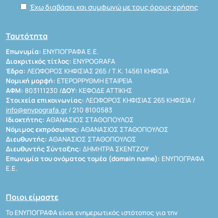
Έχω διαβάσει και συμφωνώ με τους όρους χρήσης
Ταυτότητα
Επωνυμία:
ΕΝΥΠΟΓΡΑΦΑ Ε.Ε.
Διακριτικός τίτλος:
ENYPOGRAFA
Έδρα:
ΛΕΩΦΟΡΟΣ ΚΗΦΙΣΙΑΣ 265 / Τ.Κ. 14561 ΚΗΦΙΣΙΑ
Νομική μορφή:
ΕΤΕΡΟΡΡΥΘΜΗ ΕΤΑΙΡΕΙΑ
ΑΦΜ:
803111230 /
ΔΟΥ:
ΚΕΦΟΔΕ ΑΤΤΙΚΗΣ
Στοιχεία επικοινωνίας:
ΛΕΩΦΟΡΟΣ ΚΗΦΙΣΙΑΣ 265 ΚΗΦΙΣΙΑ /
info@enypografa.gr
/ 210 8100583
Ιδιοκτήτης:
ΑΘΑΝΑΣΙΟΣ ΣΤΑΘΟΠΟΥΛΟΣ
Νόμιμος εκπρόσωπος:
ΑΘΑΝΑΣΙΟΣ ΣΤΑΘΟΠΟΥΛΟΣ
Διευθυντής:
ΑΘΑΝΑΣΙΟΣ ΣΤΑΘΟΠΟΥΛΟΣ
Διευθυντής Σύνταξης:
ΔΗΜΗΤΡΑ ΣΚΕΝΤΖΟΥ
Επωνυμία του ονόματος τομέα (domain name):
ΕΝΥΠΟΓΡΑΦΑ
Ε.Ε.
Ποιοι είμαστε
Το ΕΝΥΠΟΓΡΑΦΑ είναι ενημερωτικός ιστότοπος για την