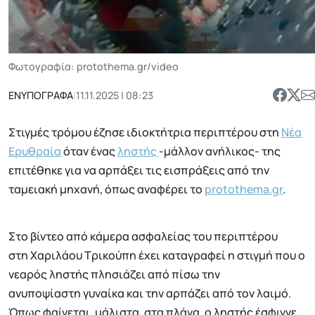
Φωτογραφία: protothema.gr/video
ΕΝΥΠΟΓΡΑΦΑ
|
11.11.2025 | 08:23
Στιγμές τρόμου έζησε ιδιοκτήτρια περιπτέρου στη
Νέα
Ερυθραία
όταν ένας
ληστής
-μάλλον ανήλικος- της
επιτέθηκε για να αρπάξει τις εισπράξεις από την
ταμειακή μηχανή, όπως αναφέρει το
protothema.gr
.
Στο βίντεο από κάμερα ασφαλείας του περιπτέρου
στη Χαριλάου Τρικούπη έχει καταγραφεί η στιγμή που ο
νεαρός ληστής πλησιάζει από πίσω την
ανυποψίαστη γυναίκα και την αρπάζει από τον λαιμό.
Όπως φαίνεται, μάλιστα, στα πλάνα, ο ληστής έσφιγγε