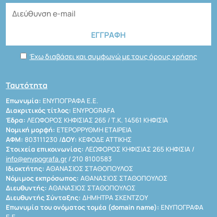
Έχω διαβάσει και συμφωνώ με τους όρους χρήσης
Ταυτότητα
Επωνυμία:
ΕΝΥΠΟΓΡΑΦΑ Ε.Ε.
Διακριτικός τίτλος:
ENYPOGRAFA
Έδρα:
ΛΕΩΦΟΡΟΣ ΚΗΦΙΣΙΑΣ 265 / Τ.Κ. 14561 ΚΗΦΙΣΙΑ
Νομική μορφή:
ΕΤΕΡΟΡΡΥΘΜΗ ΕΤΑΙΡΕΙΑ
ΑΦΜ:
803111230 /
ΔΟΥ:
ΚΕΦΟΔΕ ΑΤΤΙΚΗΣ
Στοιχεία επικοινωνίας:
ΛΕΩΦΟΡΟΣ ΚΗΦΙΣΙΑΣ 265 ΚΗΦΙΣΙΑ /
info@enypografa.gr
/ 210 8100583
Ιδιοκτήτης:
ΑΘΑΝΑΣΙΟΣ ΣΤΑΘΟΠΟΥΛΟΣ
Νόμιμος εκπρόσωπος:
ΑΘΑΝΑΣΙΟΣ ΣΤΑΘΟΠΟΥΛΟΣ
Διευθυντής:
ΑΘΑΝΑΣΙΟΣ ΣΤΑΘΟΠΟΥΛΟΣ
Διευθυντής Σύνταξης:
ΔΗΜΗΤΡΑ ΣΚΕΝΤΖΟΥ
Επωνυμία του ονόματος τομέα (domain name):
ΕΝΥΠΟΓΡΑΦΑ
Ε.Ε.