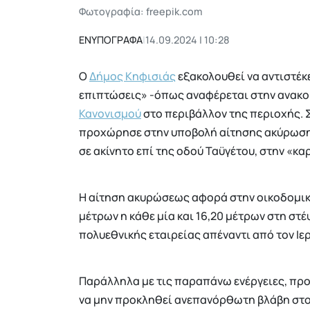
Φωτογραφία: freepik.com
ΕΝΥΠΟΓΡΑΦΑ
|
14.09.2024 | 10:28
Ο
Δήμος Κηφισιάς
εξακολουθεί να αντιστέκ
επιπτώσεις» -όπως αναφέρεται στην ανακο
Κανονισμού
στο περιβάλλον της περιοχής. 
προχώρησε στην υποβολή αίτησης ακύρωσης
σε ακίνητο επί της οδού Ταϋγέτου, στην «κ
Η αίτηση ακυρώσεως αφορά στην οικοδομική
μέτρων η κάθε μία και 16,20 μέτρων στη στ
πολυεθνικής εταιρείας απέναντι από τον Ιε
Παράλληλα με τις παραπάνω ενέργειες, προ
να μην προκληθεί ανεπανόρθωτη βλάβη στου