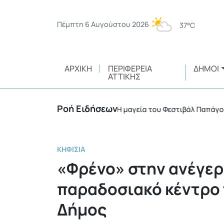
Πέμπτη 6 Αυγούστου 2026
37°C
ΑΡΧΙΚΉ
ΠΕΡΙΦΈΡΕΙΑ
ΔΉΜΟΙ
ΑΤΤΙΚΉΣ
Ροή Ειδήσεων
ικής ευθύνης
Η μαγεία του Φεστιβάλ Παπάγου – Χο
•
ΚΗΦΙΣΙΆ
«Φρένο» στην ανέγερ
παραδοσιακό κέντρο 
Δήμος