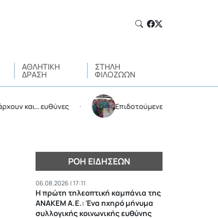
ΑΘΛΗΤΙΚΉ
ΣΤΉΛΗ
ΔΡΆΣΗ
ΦΙΛΌΖΩΩΝ
και… ευθύνες
Επιδοτούμενες διακοπές από τον Δήμ
•
ΡΟΉ ΕΙΔΉΣΕΩΝ
06.08.2026 | 17:11
Η πρώτη τηλεοπτική καμπάνια της
ΑΝΑΚΕΜ Α.Ε.: Ένα ηχηρό μήνυμα
συλλογικής κοινωνικής ευθύνης