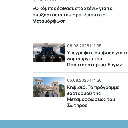
«Ο κόμπος έφθασε στο χτένι» για το
αμαξοστάσιο του Ηρακλείου στη
Μεταμόρφωση
06.08.2026 | 11:05
Υπεγράφη η σύμβαση για τ
δημιουργία του
Παρατηρητηρίου Έργων
05.08.2026 | 14:26
Κηφισιά: Το πρόγραμμα
εορτασμού της
Μεταμορφώσεως του
Σωτήρος