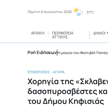
Πέμπτη 6 Αυγούστου 2026
31°C
ΑΡΧΙΚΉ
ΠΕΡΙΦΈΡΕΙΑ
ΔΉΜΟΙ
ΑΤΤΙΚΉΣ
Ροή Ειδήσεων
νικής ευθύνης
Η μαγεία του Φεστιβάλ Παπάγου – Χ
•
ΕΠΙΧΕΙΡΉΣΕΙΣ – ΑΓΟΡΆ
Χορηγία της «Σκλαβε
δασοπυροσβέστες και
του Δήμου Κηφισιάς