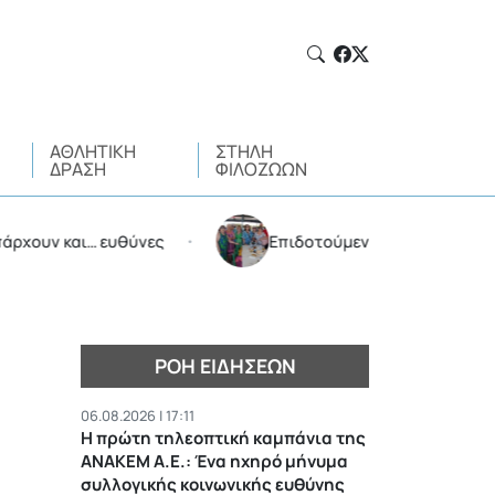
ΑΘΛΗΤΙΚΉ
ΣΤΉΛΗ
ΔΡΆΣΗ
ΦΙΛΌΖΩΩΝ
 και… ευθύνες
Επιδοτούμενες διακοπές από τον Δ
•
ΡΟΉ ΕΙΔΉΣΕΩΝ
06.08.2026 | 17:11
Η πρώτη τηλεοπτική καμπάνια της
ΑΝΑΚΕΜ Α.Ε.: Ένα ηχηρό μήνυμα
συλλογικής κοινωνικής ευθύνης