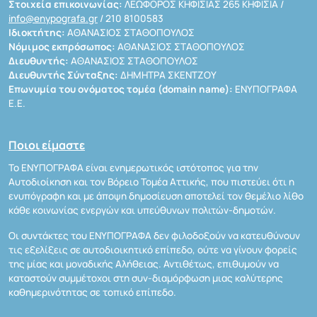
Στοιχεία επικοινωνίας:
ΛΕΩΦΟΡΟΣ ΚΗΦΙΣΙΑΣ 265 ΚΗΦΙΣΙΑ /
info@enypografa.gr
/ 210 8100583
Ιδιοκτήτης:
ΑΘΑΝΑΣΙΟΣ ΣΤΑΘΟΠΟΥΛΟΣ
Νόμιμος εκπρόσωπος:
ΑΘΑΝΑΣΙΟΣ ΣΤΑΘΟΠΟΥΛΟΣ
Διευθυντής:
ΑΘΑΝΑΣΙΟΣ ΣΤΑΘΟΠΟΥΛΟΣ
Διευθυντής Σύνταξης:
ΔΗΜΗΤΡΑ ΣΚΕΝΤΖΟΥ
Επωνυμία του ονόματος τομέα (domain name):
ΕΝΥΠΟΓΡΑΦΑ
Ε.Ε.
Ποιοι είμαστε
Το ΕΝΥΠΟΓΡΑΦΑ είναι ενημερωτικός ιστότοπος για την
Αυτοδιοίκηση και τον Βόρειο Τομέα Αττικής, που πιστεύει ότι η
ενυπόγραφη και με άποψη δημοσίευση αποτελεί τον θεμέλιο λίθο
κάθε κοινωνίας ενεργών και υπεύθυνων πολιτών-δημοτών.
Οι συντάκτες του ΕΝΥΠΟΓΡΑΦΑ δεν φιλοδοξούν να κατευθύνουν
τις εξελίξεις σε αυτοδιοικητικό επίπεδο, ούτε να γίνουν φορείς
της μίας και μοναδικής Αλήθειας. Αντιθέτως, επιθυμούν να
καταστούν συμμέτοχοι στη συν-διαμόρφωση μιας καλύτερης
καθημερινότητας σε τοπικό επίπεδο.