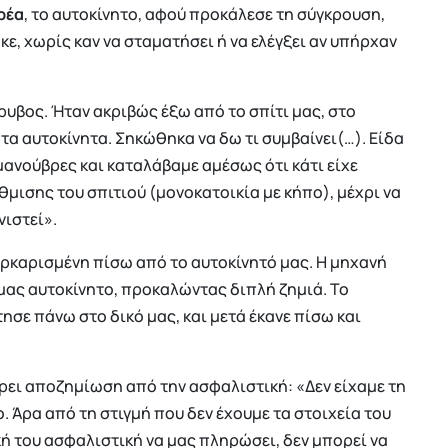
ρέα
, το αυτοκίνητο, αφού προκάλεσε τη σύγκρουση,
ε, χωρίς καν να σταματήσει ή να ελέγξει αν υπήρχαν
ρυβος. Ήταν ακριβώς έξω από το σπίτι μας, στο
α αυτοκίνητα. Σηκώθηκα να δω τι συμβαίνει(…). Είδα
μανούβρες και καταλάβαμε αμέσως ότι κάτι είχε
θμισης του σπιτιού (μονοκατοικία με κήπο), μέχρι να
ιστεί».
ρκαρισμένη πίσω από το αυτοκίνητό μας. Η μηχανή
μας αυτοκίνητο, προκαλώντας διπλή ζημιά. Το
σε πάνω στο δικό μας, και μετά έκανε πίσω και
άρει αποζημίωση από την ασφαλιστική: «Δεν είχαμε τη
. Άρα από τη στιγμή που δεν έχουμε τα στοιχεία του
κή του ασφαλιστική να μας πληρώσει, δεν μπορεί να