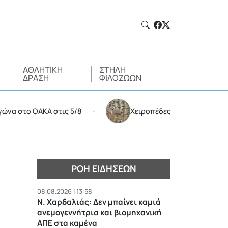
ΑΘΛΗΤΙΚΉ
ΣΤΉΛΗ
ΔΡΆΣΗ
ΦΙΛΌΖΩΩΝ
 ΟΑΚΑ στις 5/8
Χειροπέδες σε 35χρονο για διακίνη
•
ΡΟΉ ΕΙΔΉΣΕΩΝ
08.08.2026 | 13:58
Ν. Χαρδαλιάς: Δεν μπαίνει καμιά
ανεμογεννήτρια και βιομηχανική
ΑΠΕ στα καμένα