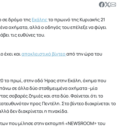
ο σε δρόμο της
Εκάλης
το πρωινό της Κυριακής 21
να οχήματα, αλλά ο οδηγός του επέλεξε να φύγει
άβει τις ευθύνες του.
ίο έχει και
αποκλειστικό βίντεο
από την ώρα του
:20 το πρωί, στην οδό Ήρας στην Εκάλη, όχημα που
α πάνω σε άλλα δύο σταθμευμένα οχήματα -μία
ας σοβαρές ζημιές και στα δύο. Φαίνεται ότι το
κατευθυνόταν προς Πεντέλη. Στο βίντεο διακρίνεται το
λλά δεν διακρίνεται η πινακίδα.
μάτων που μίλησε στην εκπομπή «NEWSROOM» του