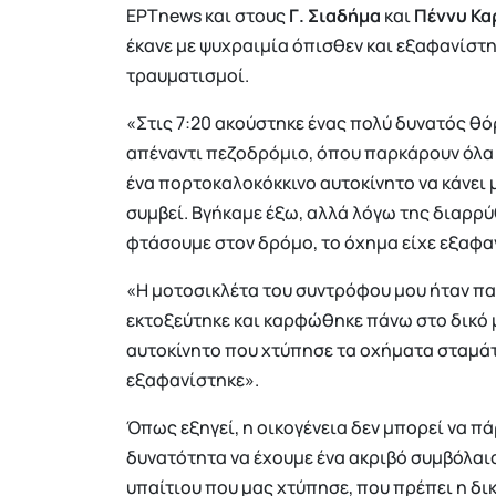
ΕΡΤnews και στους
Γ. Σιαδήμα
και
Πέννυ Κα
έκανε με ψυχραιμία όπισθεν και εξαφανίστηκ
τραυματισμοί.
«Στις 7:20 ακούστηκε ένας πολύ δυνατός θό
απέναντι πεζοδρόμιο, όπου παρκάρουν όλα τ
ένα πορτοκαλοκόκκινο αυτοκίνητο να κάνει 
συμβεί. Βγήκαμε έξω, αλλά λόγω της διαρρύ
φτάσουμε στον δρόμο, το όχημα είχε εξαφαν
«Η μοτοσικλέτα του συντρόφου μου ήταν πα
εκτοξεύτηκε και καρφώθηκε πάνω στο δικό 
αυτοκίνητο που χτύπησε τα οχήματα σταμάτη
εξαφανίστηκε».
Όπως εξηγεί, η οικογένεια δεν μπορεί να π
δυνατότητα να έχουμε ένα ακριβό συμβόλαιο
υπαίτιου που μας χτύπησε, που πρέπει η δι