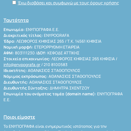
Έχω διαβάσει και συμφωνώ με τους όρους χρήσης
Ταυτότητα
Επωνυμία:
ΕΝΥΠΟΓΡΑΦΑ Ε.Ε.
Διακριτικός τίτλος:
ENYPOGRAFA
Έδρα:
ΛΕΩΦΟΡΟΣ ΚΗΦΙΣΙΑΣ 265 / Τ.Κ. 14561 ΚΗΦΙΣΙΑ
Νομική μορφή:
ΕΤΕΡΟΡΡΥΘΜΗ ΕΤΑΙΡΕΙΑ
ΑΦΜ:
803111230 /
ΔΟΥ:
ΚΕΦΟΔΕ ΑΤΤΙΚΗΣ
Στοιχεία επικοινωνίας:
ΛΕΩΦΟΡΟΣ ΚΗΦΙΣΙΑΣ 265 ΚΗΦΙΣΙΑ /
info@enypografa.gr
/ 210 8100583
Ιδιοκτήτης:
ΑΘΑΝΑΣΙΟΣ ΣΤΑΘΟΠΟΥΛΟΣ
Νόμιμος εκπρόσωπος:
ΑΘΑΝΑΣΙΟΣ ΣΤΑΘΟΠΟΥΛΟΣ
Διευθυντής:
ΑΘΑΝΑΣΙΟΣ ΣΤΑΘΟΠΟΥΛΟΣ
Διευθυντής Σύνταξης:
ΔΗΜΗΤΡΑ ΣΚΕΝΤΖΟΥ
Επωνυμία του ονόματος τομέα (domain name):
ΕΝΥΠΟΓΡΑΦΑ
Ε.Ε.
Ποιοι είμαστε
Το ΕΝΥΠΟΓΡΑΦΑ είναι ενημερωτικός ιστότοπος για την