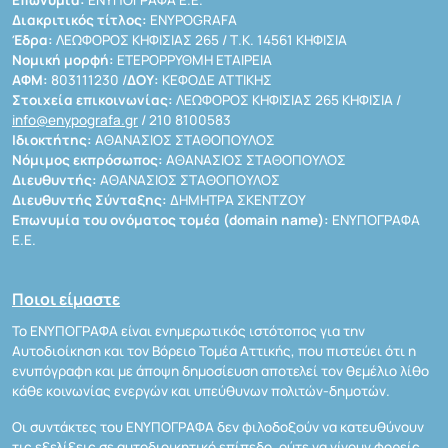
Διακριτικός τίτλος:
ENYPOGRAFA
Έδρα:
ΛΕΩΦΟΡΟΣ ΚΗΦΙΣΙΑΣ 265 / Τ.Κ. 14561 ΚΗΦΙΣΙΑ
Νομική μορφή:
ΕΤΕΡΟΡΡΥΘΜΗ ΕΤΑΙΡΕΙΑ
ΑΦΜ:
803111230 /
ΔΟΥ:
ΚΕΦΟΔΕ ΑΤΤΙΚΗΣ
Στοιχεία επικοινωνίας:
ΛΕΩΦΟΡΟΣ ΚΗΦΙΣΙΑΣ 265 ΚΗΦΙΣΙΑ /
info@enypografa.gr
/ 210 8100583
Ιδιοκτήτης:
ΑΘΑΝΑΣΙΟΣ ΣΤΑΘΟΠΟΥΛΟΣ
Νόμιμος εκπρόσωπος:
ΑΘΑΝΑΣΙΟΣ ΣΤΑΘΟΠΟΥΛΟΣ
Διευθυντής:
ΑΘΑΝΑΣΙΟΣ ΣΤΑΘΟΠΟΥΛΟΣ
Διευθυντής Σύνταξης:
ΔΗΜΗΤΡΑ ΣΚΕΝΤΖΟΥ
Επωνυμία του ονόματος τομέα (domain name):
ΕΝΥΠΟΓΡΑΦΑ
Ε.Ε.
Ποιοι είμαστε
Το ΕΝΥΠΟΓΡΑΦΑ είναι ενημερωτικός ιστότοπος για την
Αυτοδιοίκηση και τον Βόρειο Τομέα Αττικής, που πιστεύει ότι η
ενυπόγραφη και με άποψη δημοσίευση αποτελεί τον θεμέλιο λίθο
κάθε κοινωνίας ενεργών και υπεύθυνων πολιτών-δημοτών.
Οι συντάκτες του ΕΝΥΠΟΓΡΑΦΑ δεν φιλοδοξούν να κατευθύνουν
τις εξελίξεις σε αυτοδιοικητικό επίπεδο, ούτε να γίνουν φορείς