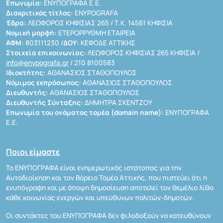
Επωνυμία:
ΕΝΥΠΟΓΡΑΦΑ Ε.Ε.
Διακριτικός τίτλος:
ENYPOGRAFA
Έδρα:
ΛΕΩΦΟΡΟΣ ΚΗΦΙΣΙΑΣ 265 / Τ.Κ. 14561 ΚΗΦΙΣΙΑ
Νομική μορφή:
ΕΤΕΡΟΡΡΥΘΜΗ ΕΤΑΙΡΕΙΑ
ΑΦΜ:
803111230 /
ΔΟΥ:
ΚΕΦΟΔΕ ΑΤΤΙΚΗΣ
Στοιχεία επικοινωνίας:
ΛΕΩΦΟΡΟΣ ΚΗΦΙΣΙΑΣ 265 ΚΗΦΙΣΙΑ /
info@enypografa.gr
/ 210 8100583
Ιδιοκτήτης:
ΑΘΑΝΑΣΙΟΣ ΣΤΑΘΟΠΟΥΛΟΣ
Νόμιμος εκπρόσωπος:
ΑΘΑΝΑΣΙΟΣ ΣΤΑΘΟΠΟΥΛΟΣ
Διευθυντής:
ΑΘΑΝΑΣΙΟΣ ΣΤΑΘΟΠΟΥΛΟΣ
Διευθυντής Σύνταξης:
ΔΗΜΗΤΡΑ ΣΚΕΝΤΖΟΥ
Επωνυμία του ονόματος τομέα (domain name):
ΕΝΥΠΟΓΡΑΦΑ
Ε.Ε.
Ποιοι είμαστε
Το ΕΝΥΠΟΓΡΑΦΑ είναι ενημερωτικός ιστότοπος για την
Αυτοδιοίκηση και τον Βόρειο Τομέα Αττικής, που πιστεύει ότι η
ενυπόγραφη και με άποψη δημοσίευση αποτελεί τον θεμέλιο λίθο
κάθε κοινωνίας ενεργών και υπεύθυνων πολιτών-δημοτών.
Οι συντάκτες του ΕΝΥΠΟΓΡΑΦΑ δεν φιλοδοξούν να κατευθύνουν