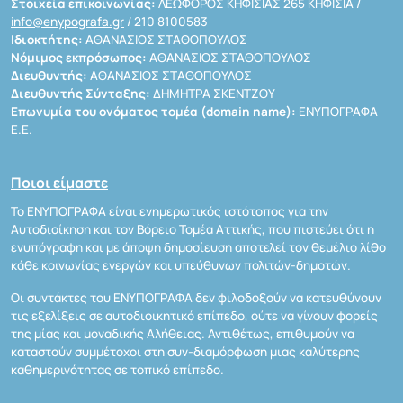
Στοιχεία επικοινωνίας:
ΛΕΩΦΟΡΟΣ ΚΗΦΙΣΙΑΣ 265 ΚΗΦΙΣΙΑ /
info@enypografa.gr
/ 210 8100583
Ιδιοκτήτης:
ΑΘΑΝΑΣΙΟΣ ΣΤΑΘΟΠΟΥΛΟΣ
Νόμιμος εκπρόσωπος:
ΑΘΑΝΑΣΙΟΣ ΣΤΑΘΟΠΟΥΛΟΣ
Διευθυντής:
ΑΘΑΝΑΣΙΟΣ ΣΤΑΘΟΠΟΥΛΟΣ
Διευθυντής Σύνταξης:
ΔΗΜΗΤΡΑ ΣΚΕΝΤΖΟΥ
Επωνυμία του ονόματος τομέα (domain name):
ΕΝΥΠΟΓΡΑΦΑ
Ε.Ε.
Ποιοι είμαστε
Το ΕΝΥΠΟΓΡΑΦΑ είναι ενημερωτικός ιστότοπος για την
Αυτοδιοίκηση και τον Βόρειο Τομέα Αττικής, που πιστεύει ότι η
ενυπόγραφη και με άποψη δημοσίευση αποτελεί τον θεμέλιο λίθο
κάθε κοινωνίας ενεργών και υπεύθυνων πολιτών-δημοτών.
Οι συντάκτες του ΕΝΥΠΟΓΡΑΦΑ δεν φιλοδοξούν να κατευθύνουν
τις εξελίξεις σε αυτοδιοικητικό επίπεδο, ούτε να γίνουν φορείς
της μίας και μοναδικής Αλήθειας. Αντιθέτως, επιθυμούν να
καταστούν συμμέτοχοι στη συν-διαμόρφωση μιας καλύτερης
καθημερινότητας σε τοπικό επίπεδο.