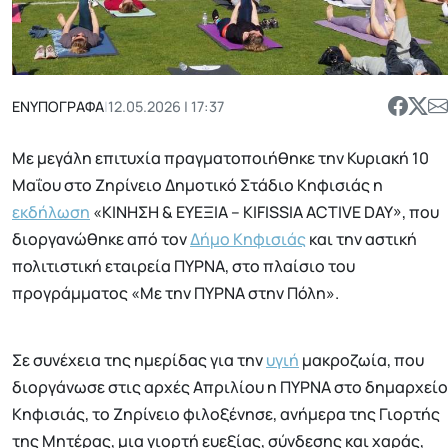
ΕΝΥΠΟΓΡΑΦΑ
|
12.05.2026 | 17:37
Με μεγάλη επιτυχία πραγματοποιήθηκε την Κυριακή 10
Μαΐου στο Ζηρίνειο Δημοτικό Στάδιο Κηφισιάς η
εκδήλωση
«ΚΙΝΗΣΗ & ΕΥΕΞΙΑ – KIFISSIA ACTIVE DAY», που
διοργανώθηκε από τον
Δήμο Κηφισιάς
και την αστική
πολιτιστική εταιρεία ΠΥΡΝΑ, στο πλαίσιο του
προγράμματος «Με την ΠΥΡΝΑ στην Πόλη».
Σε συνέχεια της ημερίδας για την
υγιή
μακροζωία, που
διοργάνωσε στις αρχές Απριλίου η ΠΥΡΝΑ στο δημαρχείο
Κηφισιάς, το Ζηρίνειο φιλοξένησε, ανήμερα της Γιορτής
της Μητέρας, μια γιορτή ευεξίας, σύνδεσης και χαράς,