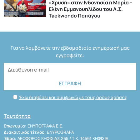
«Χρυσή» στην Ινδονησία η Μαρία –
Ελένη Εμμανουηλίδου του Α.Σ.
Taekwondo Παπάγου
Για να λαμβάνετε την εβδομαδιαία ενημέρωσή μας
εγγραφείτε:
Έχω διαβάσει και συμφωνώ με τους όρους χρήσης
Ταυτότητα
Επωνυμία:
ΕΝΥΠΟΓΡΑΦΑ Ε.Ε.
Διακριτικός τίτλος:
ENYPOGRAFA
Έδρα:
ΛΕΩΦΟΡΟΣ ΚΗΦΙΣΙΑΣ 265 / Τ.Κ. 14561 ΚΗΦΙΣΙΑ