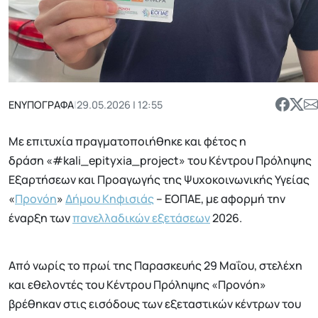
ΕΝΥΠΟΓΡΑΦΑ
|
29.05.2026 | 12:55
Με επιτυχία πραγματοποιήθηκε και φέτος η
δράση «#kali_epityxia_project» του Κέντρου Πρόληψης
Εξαρτήσεων και Προαγωγής της Ψυχοκοινωνικής Υγείας
«
Προνόη
»
Δήμου Κηφισιάς
– ΕΟΠΑΕ, με αφορμή την
έναρξη των
πανελλαδικών εξετάσεων
2026.
Από νωρίς το πρωί της Παρασκευής 29 Μαΐου, στελέχη
και εθελοντές του Κέντρου Πρόληψης «Προνόη»
βρέθηκαν στις εισόδους των εξεταστικών κέντρων του