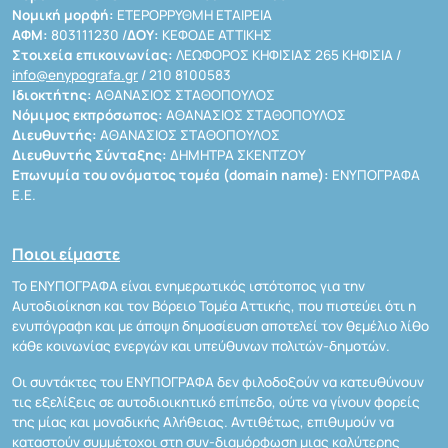
Νομική μορφή:
ΕΤΕΡΟΡΡΥΘΜΗ ΕΤΑΙΡΕΙΑ
ΑΦΜ:
803111230 /
ΔΟΥ:
ΚΕΦΟΔΕ ΑΤΤΙΚΗΣ
Στοιχεία επικοινωνίας:
ΛΕΩΦΟΡΟΣ ΚΗΦΙΣΙΑΣ 265 ΚΗΦΙΣΙΑ /
info@enypografa.gr
/ 210 8100583
Ιδιοκτήτης:
ΑΘΑΝΑΣΙΟΣ ΣΤΑΘΟΠΟΥΛΟΣ
Νόμιμος εκπρόσωπος:
ΑΘΑΝΑΣΙΟΣ ΣΤΑΘΟΠΟΥΛΟΣ
Διευθυντής:
ΑΘΑΝΑΣΙΟΣ ΣΤΑΘΟΠΟΥΛΟΣ
Διευθυντής Σύνταξης:
ΔΗΜΗΤΡΑ ΣΚΕΝΤΖΟΥ
Επωνυμία του ονόματος τομέα (domain name):
ΕΝΥΠΟΓΡΑΦΑ
Ε.Ε.
Ποιοι είμαστε
Το ΕΝΥΠΟΓΡΑΦΑ είναι ενημερωτικός ιστότοπος για την
Αυτοδιοίκηση και τον Βόρειο Τομέα Αττικής, που πιστεύει ότι η
ενυπόγραφη και με άποψη δημοσίευση αποτελεί τον θεμέλιο λίθο
κάθε κοινωνίας ενεργών και υπεύθυνων πολιτών-δημοτών.
Οι συντάκτες του ΕΝΥΠΟΓΡΑΦΑ δεν φιλοδοξούν να κατευθύνουν
τις εξελίξεις σε αυτοδιοικητικό επίπεδο, ούτε να γίνουν φορείς
της μίας και μοναδικής Αλήθειας. Αντιθέτως, επιθυμούν να
καταστούν συμμέτοχοι στη συν-διαμόρφωση μιας καλύτερης