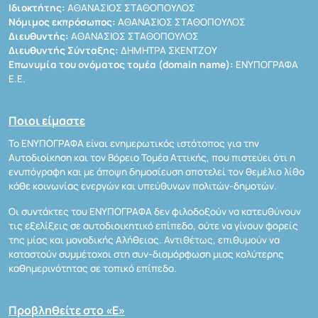
Ιδιοκτήτης:
ΑΘΑΝΑΣΙΟΣ ΣΤΑΘΟΠΟΥΛΟΣ
Νόμιμος εκπρόσωπος:
ΑΘΑΝΑΣΙΟΣ ΣΤΑΘΟΠΟΥΛΟΣ
Διευθυντής:
ΑΘΑΝΑΣΙΟΣ ΣΤΑΘΟΠΟΥΛΟΣ
Διευθυντής Σύνταξης:
ΔΗΜΗΤΡΑ ΣΚΕΝΤΖΟΥ
Επωνυμία του ονόματος τομέα (domain name):
ΕΝΥΠΟΓΡΑΦΑ
Ε.Ε.
Ποιοι είμαστε
Το ΕΝΥΠΟΓΡΑΦΑ είναι ενημερωτικός ιστότοπος για την
Αυτοδιοίκηση και τον Βόρειο Τομέα Αττικής, που πιστεύει ότι η
ενυπόγραφη και με άποψη δημοσίευση αποτελεί τον θεμέλιο λίθο
κάθε κοινωνίας ενεργών και υπεύθυνων πολιτών-δημοτών.
Οι συντάκτες του ΕΝΥΠΟΓΡΑΦΑ δεν φιλοδοξούν να κατευθύνουν
τις εξελίξεις σε αυτοδιοικητικό επίπεδο, ούτε να γίνουν φορείς
της μίας και μοναδικής Αλήθειας. Αντιθέτως, επιθυμούν να
καταστούν συμμέτοχοι στη συν-διαμόρφωση μιας καλύτερης
καθημερινότητας σε τοπικό επίπεδο.
Προβληθείτε στο «Ε»