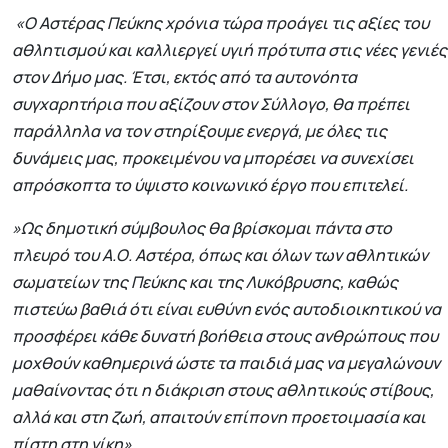
«Ο Αστέρας Πεύκης χρόνια τώρα προάγει τις αξίες του
αθλητισμού και καλλιεργεί υγιή πρότυπα στις νέες γενιές
στον Δήμο μας. Έτσι, εκτός από τα αυτονόητα
συγχαρητήρια που αξίζουν στον Σύλλογο, θα πρέπει
παράλληλα να τον στηρίξουμε ενεργά, με όλες τις
δυνάμεις μας, προκειμένου να μπορέσει να συνεχίσει
απρόσκοπτα το ύψιστο κοινωνικό έργο που επιτελεί.
»Ως δημοτική σύμβουλος θα βρίσκομαι πάντα στο
πλευρό του Α.Ο. Αστέρα, όπως και όλων των αθλητικών
σωματείων της Πεύκης και της Λυκόβρυσης, καθώς
πιστεύω βαθιά ότι είναι ευθύνη ενός αυτοδιοικητικού να
προσφέρει κάθε δυνατή βοήθεια στους ανθρώπους που
μοχθούν καθημερινά ώστε τα παιδιά μας να μεγαλώνουν
μαθαίνοντας ότι η διάκριση στους αθλητικούς στίβους,
αλλά και στη ζωή, απαιτούν επίπονη προετοιμασία και
πίστη στη νίκη»
.