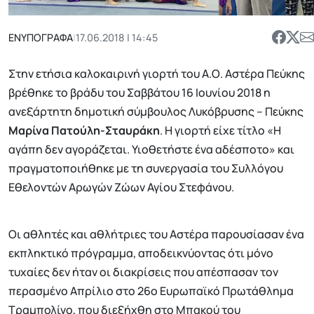
ΕΝΥΠΟΓΡΑΦΑ
|
17.06.2018 | 14:45
Στην ετήσια καλοκαιρινή γιορτή του Α.Ο. Αστέρα Πεύκης
βρέθηκε το βράδυ του Σαββάτου 16 Ιουνίου 2018 η
ανεξάρτητη δημοτική σύμβουλος Λυκόβρυσης – Πεύκης
Μαρίνα Πατούλη-Σταυράκη
. Η γιορτή είχε τίτλο «Η
αγάπη δεν αγοράζεται. Υιοθετήστε ένα αδέσποτο» και
πραγματοποιήθηκε με τη συνεργασία του Συλλόγου
Εθελοντών Αρωγών Ζώων Αγίου Στεφάνου.
Οι αθλητές και αθλήτριες του Αστέρα παρουσίασαν ένα
εκπληκτικό πρόγραμμα, αποδεικνύοντας ότι μόνο
τυχαίες δεν ήταν οι διακρίσεις που απέσπασαν τον
περασμένο Απρίλιο στο 26ο Ευρωπαϊκό Πρωτάθλημα
Τραμπολίνο, που διεξήχθη στο Μπακού του