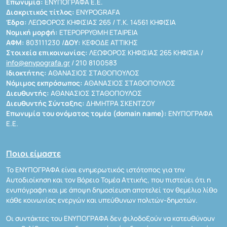
Επωνυμία:
ΕΝΥΠΟΓΡΑΦΑ Ε.Ε.
Διακριτικός τίτλος:
ENYPOGRAFA
Έδρα:
ΛΕΩΦΟΡΟΣ ΚΗΦΙΣΙΑΣ 265 / Τ.Κ. 14561 ΚΗΦΙΣΙΑ
Νομική μορφή:
ΕΤΕΡΟΡΡΥΘΜΗ ΕΤΑΙΡΕΙΑ
ΑΦΜ:
803111230 /
ΔΟΥ:
ΚΕΦΟΔΕ ΑΤΤΙΚΗΣ
Στοιχεία επικοινωνίας:
ΛΕΩΦΟΡΟΣ ΚΗΦΙΣΙΑΣ 265 ΚΗΦΙΣΙΑ /
info@enypografa.gr
/ 210 8100583
Ιδιοκτήτης:
ΑΘΑΝΑΣΙΟΣ ΣΤΑΘΟΠΟΥΛΟΣ
Νόμιμος εκπρόσωπος:
ΑΘΑΝΑΣΙΟΣ ΣΤΑΘΟΠΟΥΛΟΣ
Διευθυντής:
ΑΘΑΝΑΣΙΟΣ ΣΤΑΘΟΠΟΥΛΟΣ
Διευθυντής Σύνταξης:
ΔΗΜΗΤΡΑ ΣΚΕΝΤΖΟΥ
Επωνυμία του ονόματος τομέα (domain name):
ΕΝΥΠΟΓΡΑΦΑ
Ε.Ε.
Ποιοι είμαστε
Το ΕΝΥΠΟΓΡΑΦΑ είναι ενημερωτικός ιστότοπος για την
Αυτοδιοίκηση και τον Βόρειο Τομέα Αττικής, που πιστεύει ότι η
ενυπόγραφη και με άποψη δημοσίευση αποτελεί τον θεμέλιο λίθο
κάθε κοινωνίας ενεργών και υπεύθυνων πολιτών-δημοτών.
Οι συντάκτες του ΕΝΥΠΟΓΡΑΦΑ δεν φιλοδοξούν να κατευθύνουν