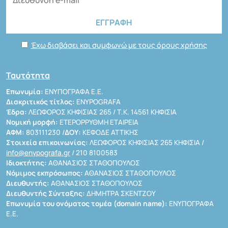
Έχω διαβάσει και συμφωνώ με τους όρους χρήσης
Ταυτότητα
Επωνυμία:
ΕΝΥΠΟΓΡΑΦΑ Ε.Ε.
Διακριτικός τίτλος:
ENYPOGRAFA
Έδρα:
ΛΕΩΦΟΡΟΣ ΚΗΦΙΣΙΑΣ 265 / Τ.Κ. 14561 ΚΗΦΙΣΙΑ
Νομική μορφή:
ΕΤΕΡΟΡΡΥΘΜΗ ΕΤΑΙΡΕΙΑ
ΑΦΜ:
803111230 /
ΔΟΥ:
ΚΕΦΟΔΕ ΑΤΤΙΚΗΣ
Στοιχεία επικοινωνίας:
ΛΕΩΦΟΡΟΣ ΚΗΦΙΣΙΑΣ 265 ΚΗΦΙΣΙΑ /
info@enypografa.gr
/ 210 8100583
Ιδιοκτήτης:
ΑΘΑΝΑΣΙΟΣ ΣΤΑΘΟΠΟΥΛΟΣ
Νόμιμος εκπρόσωπος:
ΑΘΑΝΑΣΙΟΣ ΣΤΑΘΟΠΟΥΛΟΣ
Διευθυντής:
ΑΘΑΝΑΣΙΟΣ ΣΤΑΘΟΠΟΥΛΟΣ
Διευθυντής Σύνταξης:
ΔΗΜΗΤΡΑ ΣΚΕΝΤΖΟΥ
Επωνυμία του ονόματος τομέα (domain name):
ΕΝΥΠΟΓΡΑΦΑ
Ε.Ε.