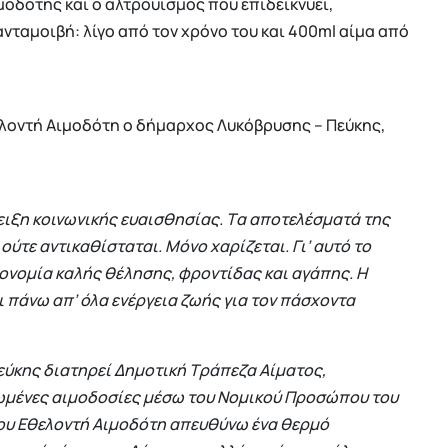
μοδότης και ο αλτρουισμός που επιδεικνύει,
ταμοιβή: λίγο από τον χρόνο του και 400ml αίμα από
ελοντή Αιμοδότη ο δήμαρχος Λυκόβρυσης – Πεύκης,
ειξη κοινωνικής ευαισθησίας. Tα αποτελέσματά της
ούτε αντικαθίσταται. Μόνο χαρίζεται. Γι’ αυτό το
ιρονομία καλής θέλησης, φροντίδας και αγάπης. Η
 πάνω απ’ όλα ενέργεια ζωής για τον πάσχοντα
εύκης διατηρεί Δημοτική Τράπεζα Αίματος,
ωμένες αιμοδοσίες μέσω του Νομικού Προσώπου του
ου Εθελοντή Αιμοδότη απευθύνω ένα θερμό