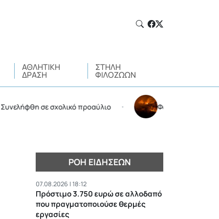
ΑΘΛΗΤΙΚΉ
ΣΤΉΛΗ
ΔΡΆΣΗ
ΦΙΛΌΖΩΩΝ
λήφθη σε σχολικό προαύλιο
Φωτιά στην Αττικοβοιωτ
•
ΡΟΉ ΕΙΔΉΣΕΩΝ
07.08.2026 | 18:12
Πρόστιμο 3.750 ευρώ σε αλλοδαπό
που πραγματοποιούσε θερμές
εργασίες