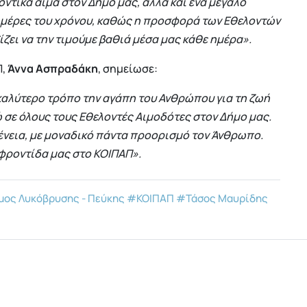
ντικά αίμα στον Δήμο μας, αλλά και ένα μεγάλο
ημέρες του χρόνου, καθώς η προσφορά των Εθελοντών
ζει να την τιμούμε βαθιά μέσα μας κάθε ημέρα».
Π,
Άννα Ασπραδάκη
, σημείωσε:
καλύτερο τρόπο την αγάπη του Ανθρώπου για τη ζωή
 σε όλους τους Εθελοντές Αιμοδότες στον Δήμο μας.
ογένεια, με μοναδικό πάντα προορισμό τον Άνθρωπο.
 φροντίδα μας στο ΚΟΙΠΑΠ».
ος Λυκόβρυσης - Πεύκης
#ΚΟΙΠΑΠ
#Τάσος Μαυρίδης