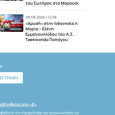
του Σωτήρος στο Μαρούσι
06.08.2026 | 12:58
«Χρυσή» στην Ινδονησία η
Μαρία – Ελένη
Εμμανουηλίδου του Α.Σ.
Taekwondo Παπάγου
ε:
οβληθείτε στο «Ε»
βάλλετε την εταιρεία σας και επικοινωνήστε τις