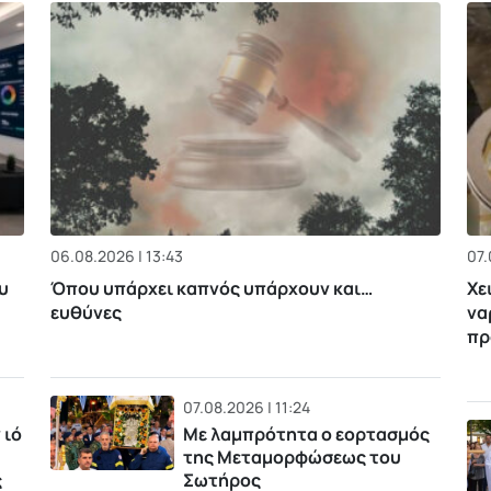
06.08.2026 | 13:43
07.
υ
Όπου υπάρχει καπνός υπάρχουν και…
Χε
ευθύνες
να
πρ
07.08.2026 | 11:24
 ιό
Με λαμπρότητα ο εορτασμός
της Μεταμορφώσεως του
ς
Σωτήρος