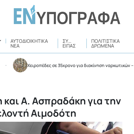
ΑΥΤΟΔΙΟΙΚΗΤΙΚΆ
ΣΥ…
ΠΟΛΙΤΙΣΤΙΚΆ
ΝΈΑ
ΕΊΠΑΣ
ΔΡΏΜΕΝΑ
Χειροπέδες σε 35χρονο για διακίνηση ναρκωτικών – Συνε
 και Α. Ασπραδάκη για την
ελοντή Αιμοδότη