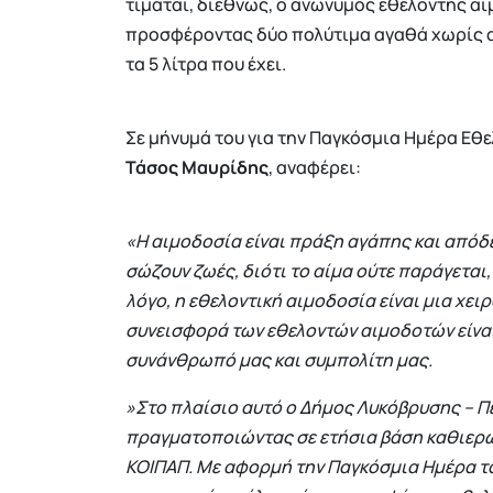
τιμάται, διεθνώς, ο ανώνυμος εθελοντής αι
προσφέροντας δύο πολύτιμα αγαθά χωρίς αν
τα 5 λίτρα που έχει.
Σε μήνυμά του για την Παγκόσμια Ημέρα Εθ
Τάσος Μαυρίδης
, αναφέρει:
«Η αιμοδοσία είναι πράξη αγάπης και απόδ
σώζουν ζωές, διότι το αίμα ούτε παράγεται, 
λόγο, η εθελοντική αιμοδοσία είναι μια χε
συνεισφορά των εθελοντών αιμοδοτών είναι
συνάνθρωπό μας και συμπολίτη μας.
»Στο πλαίσιο αυτό ο Δήμος Λυκόβρυσης – Π
πραγματοποιώντας σε ετήσια βάση καθιερ
ΚΟΙΠΑΠ. Με αφορμή την Παγκόσμια Ημέρα τ