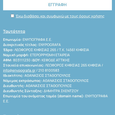
Έχω διαβάσει και συμφωνώ με τους όρους χρήσης
Ταυτότητα
Επωνυμία:
ΕΝΥΠΟΓΡΑΦΑ Ε.Ε.
Διακριτικός τίτλος:
ENYPOGRAFA
Έδρα:
ΛΕΩΦΟΡΟΣ ΚΗΦΙΣΙΑΣ 265 / Τ.Κ. 14561 ΚΗΦΙΣΙΑ
Νομική μορφή:
ΕΤΕΡΟΡΡΥΘΜΗ ΕΤΑΙΡΕΙΑ
ΑΦΜ:
803111230 /
ΔΟΥ:
ΚΕΦΟΔΕ ΑΤΤΙΚΗΣ
Στοιχεία επικοινωνίας:
ΛΕΩΦΟΡΟΣ ΚΗΦΙΣΙΑΣ 265 ΚΗΦΙΣΙΑ /
info@enypografa.gr
/ 210 8100583
Ιδιοκτήτης:
ΑΘΑΝΑΣΙΟΣ ΣΤΑΘΟΠΟΥΛΟΣ
Νόμιμος εκπρόσωπος:
ΑΘΑΝΑΣΙΟΣ ΣΤΑΘΟΠΟΥΛΟΣ
Διευθυντής:
ΑΘΑΝΑΣΙΟΣ ΣΤΑΘΟΠΟΥΛΟΣ
Διευθυντής Σύνταξης:
ΔΗΜΗΤΡΑ ΣΚΕΝΤΖΟΥ
Επωνυμία του ονόματος τομέα (domain name):
ΕΝΥΠΟΓΡΑΦΑ
Ε.Ε.