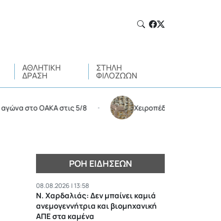
ΑΘΛΗΤΙΚΉ
ΣΤΉΛΗ
ΔΡΆΣΗ
ΦΙΛΌΖΩΩΝ
στο ΟΑΚΑ στις 5/8
Χειροπέδες σε 35χρονο για διακ
•
ΡΟΉ ΕΙΔΉΣΕΩΝ
08.08.2026 | 13:58
Ν. Χαρδαλιάς: Δεν μπαίνει καμιά
ανεμογεννήτρια και βιομηχανική
ΑΠΕ στα καμένα