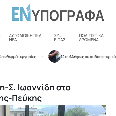
ΑΥΤΟΔΙΟΙΚΗΤΙΚΆ
ΣΥ…
ΠΟΛΙΤΙΣΤΙΚΆ
ΝΈΑ
ΕΊΠΑΣ
ΔΡΏΜΕΝΑ
ές εργασίες
12 συλλήψεις σε ποδοσφαιρικό αγώνα 
•
η-Σ. Ιωαννίδη στο
ης-Πεύκης