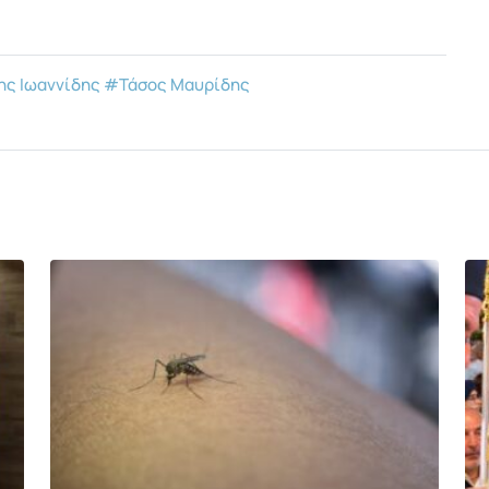
ς Ιωαννίδης
#Τάσος Μαυρίδης