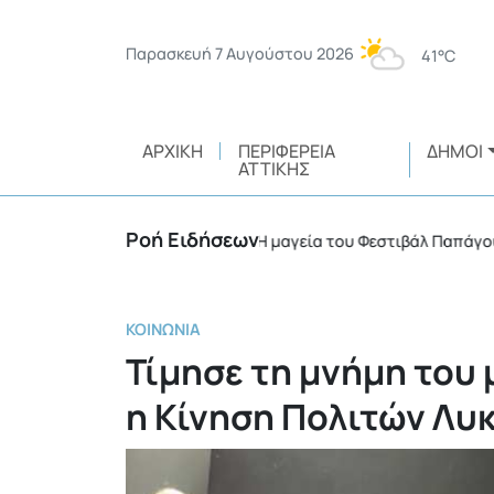
Παρασκευή 7 Αυγούστου 2026
41°C
ΑΡΧΙΚΉ
ΠΕΡΙΦΈΡΕΙΑ
ΔΉΜΟΙ
ΑΤΤΙΚΉΣ
Ροή Ειδήσεων
ικής ευθύνης
Η μαγεία του Φεστιβάλ Παπάγου – Χο
•
ΚΟΙΝΩΝΊΑ
Τίμησε τη μνήμη του
η Κίνηση Πολιτών Λυ