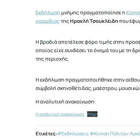
Εκδήλωση
μνήμης πραγματοποίησε η
Κίνησ
χορωδίας
της
Ηρακλή Τσουκλέιδη
που έφυγ
Η βραδιά αποτέλεσε φόρο τιμής στην προσφ
οποίος είχε συνδέσει το όνομά του με τη δ
της περιοχής.
Η εκδήλωση πραγματοποιήθηκε στην αίθουσ
συμβολή σκηνοθέτιδας, μαέστρου, μουσικώ
Η αναλυτική ανακοίνωση:
Η αναλυτική ανακοίνωση
Λήψη
Ετικέτες:
#Εκδηλώσεις
#Κίνηση Πολιτών Λυκ