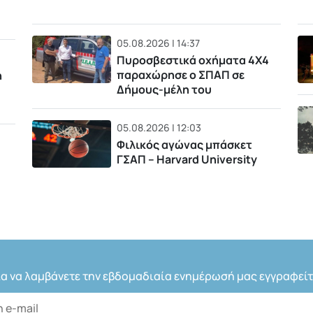
05.08.2026 | 14:37
Πυροσβεστικά οχήματα 4Χ4
παραχώρησε ο ΣΠΑΠ σε
η
Δήμους-μέλη του
05.08.2026 | 12:03
Φιλικός αγώνας μπάσκετ
ΓΣΑΠ – Harvard University
ια να λαμβάνετε την εβδομαδιαία ενημέρωσή μας εγγραφείτ