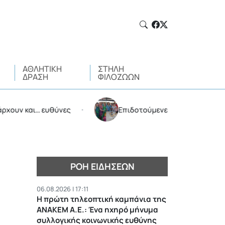
ΑΘΛΗΤΙΚΉ
ΣΤΉΛΗ
ΔΡΆΣΗ
ΦΙΛΌΖΩΩΝ
και… ευθύνες
Επιδοτούμενες διακοπές από τον Δή
•
ΡΟΉ ΕΙΔΉΣΕΩΝ
06.08.2026 | 17:11
Η πρώτη τηλεοπτική καμπάνια της
ΑΝΑΚΕΜ Α.Ε.: Ένα ηχηρό μήνυμα
συλλογικής κοινωνικής ευθύνης