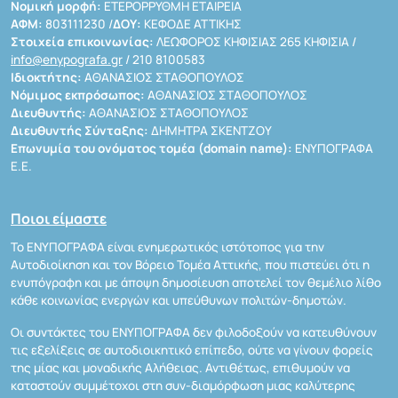
Νομική μορφή:
ΕΤΕΡΟΡΡΥΘΜΗ ΕΤΑΙΡΕΙΑ
ΑΦΜ:
803111230 /
ΔΟΥ:
ΚΕΦΟΔΕ ΑΤΤΙΚΗΣ
Στοιχεία επικοινωνίας:
ΛΕΩΦΟΡΟΣ ΚΗΦΙΣΙΑΣ 265 ΚΗΦΙΣΙΑ /
info@enypografa.gr
/ 210 8100583
Ιδιοκτήτης:
ΑΘΑΝΑΣΙΟΣ ΣΤΑΘΟΠΟΥΛΟΣ
Νόμιμος εκπρόσωπος:
ΑΘΑΝΑΣΙΟΣ ΣΤΑΘΟΠΟΥΛΟΣ
Διευθυντής:
ΑΘΑΝΑΣΙΟΣ ΣΤΑΘΟΠΟΥΛΟΣ
Διευθυντής Σύνταξης:
ΔΗΜΗΤΡΑ ΣΚΕΝΤΖΟΥ
Επωνυμία του ονόματος τομέα (domain name):
ΕΝΥΠΟΓΡΑΦΑ
Ε.Ε.
Ποιοι είμαστε
Το ΕΝΥΠΟΓΡΑΦΑ είναι ενημερωτικός ιστότοπος για την
Αυτοδιοίκηση και τον Βόρειο Τομέα Αττικής, που πιστεύει ότι η
ενυπόγραφη και με άποψη δημοσίευση αποτελεί τον θεμέλιο λίθο
κάθε κοινωνίας ενεργών και υπεύθυνων πολιτών-δημοτών.
Οι συντάκτες του ΕΝΥΠΟΓΡΑΦΑ δεν φιλοδοξούν να κατευθύνουν
τις εξελίξεις σε αυτοδιοικητικό επίπεδο, ούτε να γίνουν φορείς
της μίας και μοναδικής Αλήθειας. Αντιθέτως, επιθυμούν να
καταστούν συμμέτοχοι στη συν-διαμόρφωση μιας καλύτερης