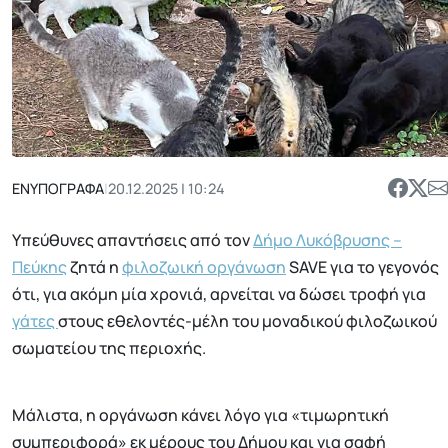
ΕΝΥΠΟΓΡΑΦΑ
|
20.12.2025 | 10:24
Υπεύθυνες απαντήσεις από τον
Δήμο Λυκόβρυσης –
Πεύκης
ζητά η
φιλοζωική οργάνωση
SAVE για το γεγονός
ότι, για ακόμη μία χρονιά, αρνείται να δώσει τροφή για
γάτες
στους εθελοντές-μέλη του μοναδικού φιλοζωικού
σωματείου της περιοχής.
Μάλιστα, η οργάνωση κάνει λόγο για «τιμωρητική
συμπεριφορά» εκ μέρους του Δήμου και για σαφή