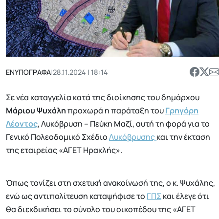
ΕΝΥΠΟΓΡΑΦΑ
|
28.11.2024 | 18:14
Σε νέα καταγγελία κατά της διοίκησης του δημάρχου
Μάριου Ψυχάλη
προχωρά η παράταξη του
Γρηγόρη
Λέοντος
, Λυκόβρυση – Πεύκη Μαζί, αυτή τη φορά για το
Γενικό Πολεοδομικό Σχέδιο
Λυκόβρυσης
και την έκταση
της εταιρείας «ΑΓΕΤ Ηρακλής».
Όπως τονίζει στη σχετική ανακοίνωσή της, ο κ. Ψυχάλης,
ενώ ως αντιπολίτευση καταψήφισε το
ΓΠΣ
και έλεγε ότι
θα διεκδικήσει το σύνολο του οικοπέδου της «ΑΓΕΤ