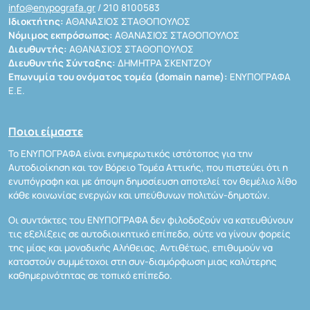
info@enypografa.gr
/ 210 8100583
Ιδιοκτήτης:
ΑΘΑΝΑΣΙΟΣ ΣΤΑΘΟΠΟΥΛΟΣ
Νόμιμος εκπρόσωπος:
ΑΘΑΝΑΣΙΟΣ ΣΤΑΘΟΠΟΥΛΟΣ
Διευθυντής:
ΑΘΑΝΑΣΙΟΣ ΣΤΑΘΟΠΟΥΛΟΣ
Διευθυντής Σύνταξης:
ΔΗΜΗΤΡΑ ΣΚΕΝΤΖΟΥ
Επωνυμία του ονόματος τομέα (domain name):
ΕΝΥΠΟΓΡΑΦΑ
Ε.Ε.
Ποιοι είμαστε
Το ΕΝΥΠΟΓΡΑΦΑ είναι ενημερωτικός ιστότοπος για την
Αυτοδιοίκηση και τον Βόρειο Τομέα Αττικής, που πιστεύει ότι η
ενυπόγραφη και με άποψη δημοσίευση αποτελεί τον θεμέλιο λίθο
κάθε κοινωνίας ενεργών και υπεύθυνων πολιτών-δημοτών.
Οι συντάκτες του ΕΝΥΠΟΓΡΑΦΑ δεν φιλοδοξούν να κατευθύνουν
τις εξελίξεις σε αυτοδιοικητικό επίπεδο, ούτε να γίνουν φορείς
της μίας και μοναδικής Αλήθειας. Αντιθέτως, επιθυμούν να
καταστούν συμμέτοχοι στη συν-διαμόρφωση μιας καλύτερης
καθημερινότητας σε τοπικό επίπεδο.